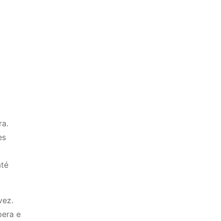
ra.
es
até
vez.
pera e