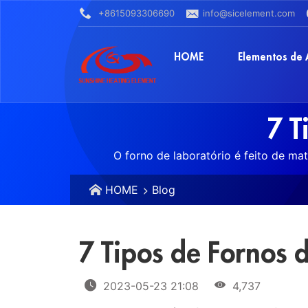
+8615093306690
info@sicelement.com
HOME
Elementos de
7 T
O forno de laboratório é feito de ma
HOME
Blog
7 Tipos de Fornos 
2023-05-23 21:08
4,737