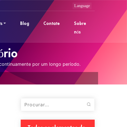
ts
Blog
Contate
Sobre
nós
ório
o continuamente por um longo período.