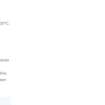
500°C.
r
sendo
ênio
odem