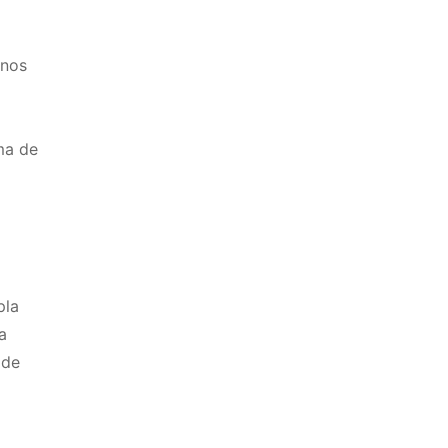
rnos
ma de
pla
a
 de