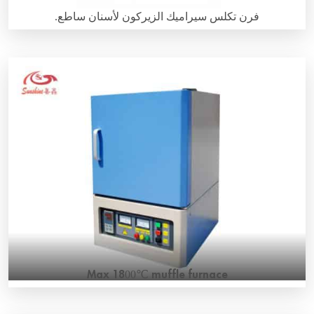
فرن تكلس سيراميك الزيركون لأسنان ساطع.
مقدمة عامة حول فرن تلدين الأسنان T-Bright، يتم استخدام منصة
الرفع الكهربائية لوضع الجمرة بدقة وبسرعة في الفرن. يتم تسخين
4 قطع من MoSi2 بشكل دائري ويتم تسخين المادة بشكل أكثر
توحيدًا. خاصة بالنسبة لأسنان الزركونيا، حيث تصبح الأسنان شفافة
وجميلة بعد الحرق. T bright Dental Zirconia […]
Max 1800℃ muffle furnace