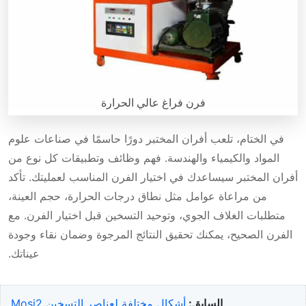
فرن فراغ عالي الحرارة
في الختام، تلعب أفران المختبر دورًا حاسمًا في صناعات علوم
مقدمة عامة عن فرن الفراغ للمختبر عالي الحرارة، الحد الأقصى
المواد والكيمياء والهندسة. فهم وظائف وتطبيقات كل نوع من
2200 درجة مئوية. فرن المعالجة الحرارية بالفراغ عالي الفراغ.
أفران المختبر سيساعدك في اختيار الفرن المناسب لعمليتك. تأكد
يعتبر هذا الفرن عالي الحرارة للفراغ فعّال من حيث التكلفة. الحد
الأقصى للفراغ هو 7×10-4 باسكال. يتميز بالتوحيد الممتاز والتحكم
من مراعاة عوامل مثل نطاق درجات الحرارة، حجم العينة،
الدقيق لعمليات السنترة واللحام والتصليد وغيرها في الفراغ.
متطلبات الغلاف الجوي، وتوحيد التسخين قبل اختيار الفرن. مع
يُستخدم لمواد السيراميك، والمركبات السيراميكية المعدنية،
الفرن الصحيح، يمكنك تحقيق النتائج المرجوة وضمان نقاء وجودة
والمعادن الحرارية، ومواد السبائك، بالإضافة إلى عمليات لحام
عيناتك.
السبائك في الفراغ وغيرها [...]
السابق:
أشكال مختلفة لعناصر التسخين Mosi2