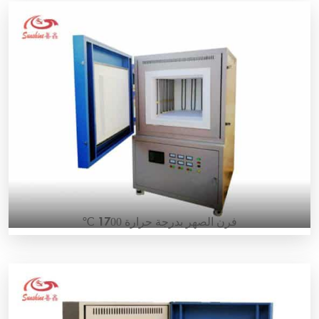
CE standard electric max 1800℃ muffle furnace
SUNSHINE Super high temperature muffle furnace 1800 is
the CE certified muffle furnace which consists of super
high-quality alumina fiber brick with ZrO2 liner and Super-
1900 MoSi2 heating elements which can be used up to
1800℃. Temperature is controlled by high precision SCR
(Silicon Controlled Rectifier) digital controller […]
فرن الصهر بدرجة حرارة 1700 ℃
فرن الأنبوب الكهربائي بمعيار CE، درجة حرارة تصل إلى 1700
درجة مئوية (SS-17M) فرن الأنبوب الكهربائي بدرجة حرارة تصل
إلى 1700 درجة مئوية يتكون من ألياف الألومينا عالية الجودة
وعناصر التسخين MoSi2 مع تصميم خاص. يمكن استخدام هذا الفرن