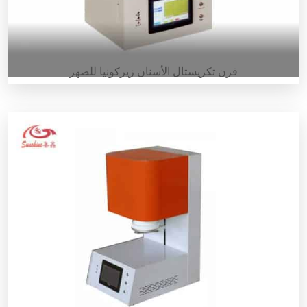
فرن تكريستال الأسنان زيركونيا للصهر
فرن تسخين زركونيا أسناني من نوع صندوقي T-Crystal فرن
تسخين زركونيا أسناني من نوع صندوقي T-Crystal هو فرن تسخين
من نوع صندوقي. يعتمد هذا الفرن من نوع صندوقي لتسخين زركونيا
الأسنان على استخدام ألياف موليت متعددة البلورات عالية النقاء
كمادة فرنية، والتي تكون خفيفة الوزن وصغيرة الحجم، وبقوة 1.5
كيلو واط فقط. فرن تسخين زركونيا أسناني من نوع صندوقي T-
Crystal هو [...]