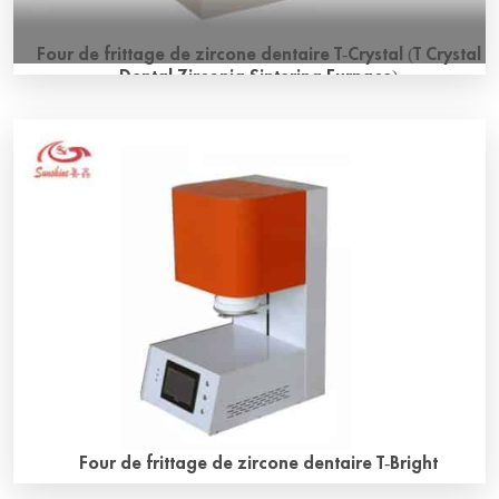
Four de frittage de zircone dentaire T-Crystal (T Crystal
Dental Zirconia Sintering Furnace)
Le four de frittage de zircone dentaire T-Crystal (Type
boîte) est un four de frittage de type boîte. Il utilise une
fibre de mullite polycristalline de haute pureté comme
matériau de four, ce qui le rend léger, compact et ne
nécessitant que 1,5 kW de puissance.
Four de frittage de zircone dentaire T-Bright