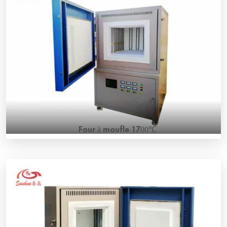
high-quality alumina fiber brick with ZrO2 liner and Super-
1900 MoSi2 heating elements which can be used up to
1800℃. Temperature is controlled by high precision SCR
(Silicon Controlled Rectifier) digital controller […]
Four à moufle 1700℃
CE standard electric 1700℃ muffle furnace SS-17M
1700℃ muffle furnace consists of high-quality alumina
fiber, SiC, and MoSi2 heating elements with a special
design. This lab furnace can be used up to 1700℃. It is an
ideal electric muffle furnace for materials annealing and
sintering in your research laboratory. Max 1700℃ muffle