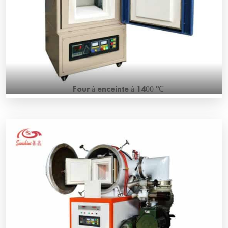
[…]
Four à enceinte à 1400 ℃
CE standard electric 1400℃ muffle furnace SS-14S high
temperature 1400℃ muffle furnace consists of high-
quality alumina fiber, SiC, and SiC heating elements with a
special design. This lab furnace can be used up to
1400℃. It is an ideal electric furnace for materials
annealing and sintering in your research laboratory.
1400℃ muffle furnace […]