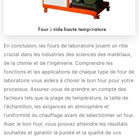
Four à vide haute température
En conclusion, les fours de laboratoire jouent un rôle
Présentation générale : Four sous vide de laboratoire
crucial dans les industries des sciences des matériaux,
haute température, 2200℃ max. Four de traitement
de la chimie et de l'ingénierie. Comprendre les
thermique sous vide à haute aspiration. Ce four sous vide
haute température est rentable. Vide max. de 7×10-4Pa.
fonctions et les applications de chaque type de four de
Excellente uniformité, contrôle précis pour le frittage sous
laboratoire vous aidera à choisir le bon four pour votre
vide, le brasage et le durcissement, etc. Il est utilisé pour
processus. Assurez-vous de prendre en compte des
les matériaux céramiques, les composites céramique-
facteurs tels que la plage de température, la taille de
métal, les métaux réfractaires et les matériaux en alliage,
l'échantillon, les exigences en atmosphère et
ainsi que pour le brasage sous vide d'alliages, etc.
l'uniformité du chauffage avant de sélectionner un four.
Avec le bon four, vous pouvez atteindre les résultats
souhaités et garantir la pureté et la qualité de vos