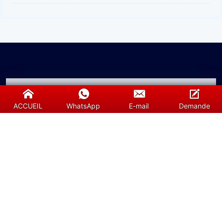
ACCUEIL
WhatsApp
E-mail
Demande
Sunshine est un fournisseur professionnel
d'éléments chauffants en carbure de silicium
(SiC), d'éléments chauffants en disiliciure de
molybdène et d'accessoires de four. Nous vous
garantissons des services efficaces. Les produits
spéciaux nécessitent l'attention de personnes