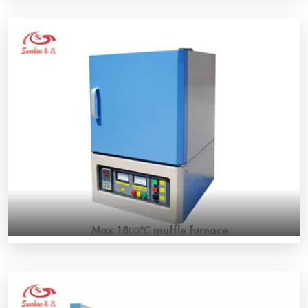
Présentation générale : Four de frittage dentaire T-Bright,
la plateforme de levage électrique est utilisée pour placer
avec précision et rapidement le creuset dans le four. 4
pièces de MoSi2 sont chauffées en forme d'anneau et le
matériau est chauffé de manière plus uniforme. En
particulier pour les prothèses dentaires en zircone, les
prothèses cuites sont plus transparentes et plus belles.
Four de frittage dentaire T-Bright Zircone...
Max 1800℃ muffle furnace
CE standard electric max 1800℃ muffle furnace
SUNSHINE Super high temperature muffle furnace 1800 is
the CE certified muffle furnace which consists of super