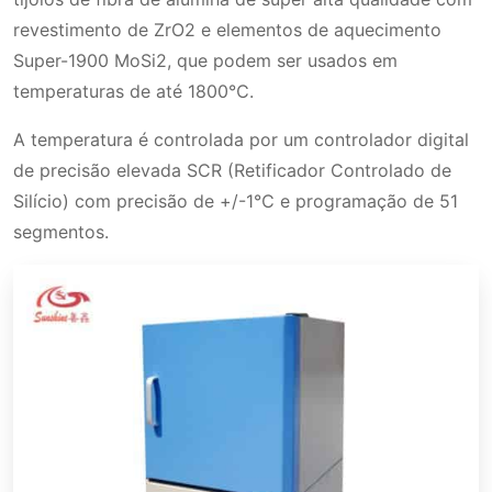
1800℃
revestimento de ZrO2 e elementos de aquecimento
Especificações Técnicas
Tamanho padrão do Forno Mufla 1800℃
Super-1900 MoSi2, que podem ser usados em
Aplicação
temperaturas de até 1800℃.
A temperatura é controlada por um controlador digital
de precisão elevada SCR (Retificador Controlado de
Silício) com precisão de +/-1℃ e programação de 51
segmentos.