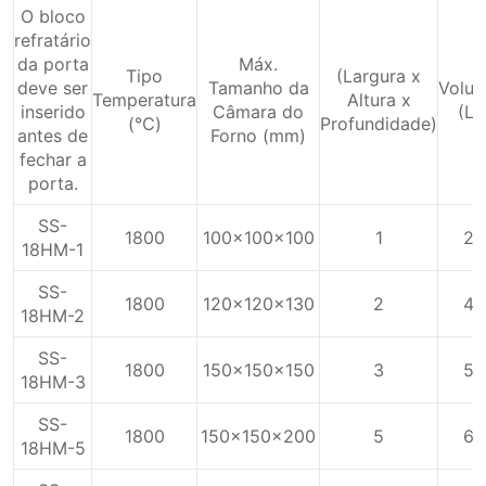
O bloco
refratário
da porta
Máx.
Tipo
(Largura x
deve ser
Tamanho da
Volu
Temperatura
Altura x
inserido
Câmara do
(L)
(℃)
Profundidade)
antes de
Forno (mm)
fechar a
porta.
SS-
1800
100x100x100
1
2
18HM-1
SS-
1800
120x120x130
2
4
18HM-2
SS-
1800
150x150x150
3
5
18HM-3
SS-
1800
150x150x200
5
6
18HM-5