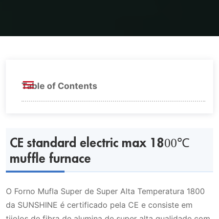
Table of Contents
CE standard electric max 1800℃ muffle
furnace
CE standard electric max 1800℃
muffle furnace
Características do Forno Mufla 1800℃
O Forno Mufla Super de Super Alta Temperatura 1800
Especificações dos elementos de
da SUNSHINE é certificado pela CE e consiste em
aquecimento mosi2 para Forno Mufla Max
tijolos de fibra de alumina de super alta qualidade com