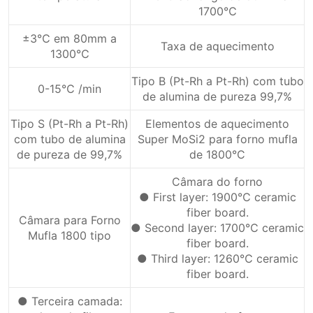
1700℃
±3℃ em 80mm a
Taxa de aquecimento
1300℃
Tipo B (Pt-Rh a Pt-Rh) com tubo
0-15℃ /min
de alumina de pureza 99,7%
Tipo S (Pt-Rh a Pt-Rh)
Elementos de aquecimento
com tubo de alumina
Super MoSi2 para forno mufla
de pureza de 99,7%
de 1800°C
Câmara do forno
● First layer: 1900℃ ceramic
fiber board.
Câmara para Forno
● Second layer: 1700℃ ceramic
Mufla 1800 tipo
fiber board.
● Third layer: 1260℃ ceramic
fiber board.
● Terceira camada: