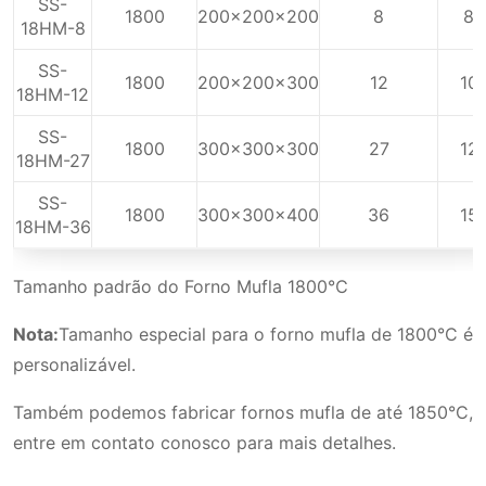
SS-
1800
200x200x200
8
8
18HM-8
SS-
1800
200x200x300
12
10
18HM-12
SS-
1800
300x300x300
27
12
18HM-27
SS-
1800
300x300x400
36
15
18HM-36
Tamanho padrão do Forno Mufla 1800℃
Nota:
Tamanho especial para o forno mufla de 1800°C é
personalizável.
Também podemos fabricar fornos mufla de até 1850°C,
entre em contato conosco para mais detalhes.