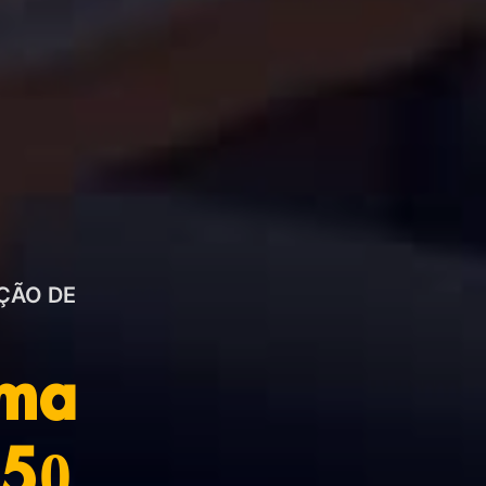
ÇÃO DE
ima
850