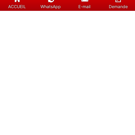
ACCUEIL
WhatsApp
E-mail
Demande
Sunshine est un fournisseur professionnel
d'éléments chauffants en carbure de silicium
(SiC), d'éléments chauffants en disiliciure de
molybdène et d'accessoires de four. Nous vous
garantissons des services efficaces. Les produits
spéciaux nécessitent l'attention de personnes
spécialisées. Nous fournissons également des
conseils techniques gratuits pour vous aider à
résoudre divers problèmes de production.
Suivez-nous