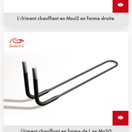
L'élément chauffant en Mosi2 en forme droite.
La durée de vie prolongée ainsi que la résistance à la
corrosion et à l'oxydation sont les avantages les plus
évidents de l'élément chauffant en Mosi2 en forme droite
de Sunshine.
Élément chauffant en forme de L en MoSi2