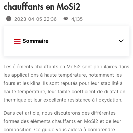
chauffants en MoSi2
2023-04-05 22:36
4,135
Sommaire
Éléments chauffants droits en Mosi2
Les éléments chauffants en MoSi2 sont populaires dans
les applications à haute température, notamment les
Éléments chauffants en MoSi2 en forme de U
fours et les kilns. Ils sont réputés pour leur stabilité à
haute température, leur faible coefficient de dilatation
Les éléments chauffants en MoSi2 de forme
thermique et leur excellente résistance à l'oxydation.
en "W"
Dans cet article, nous discuterons des différentes
formes des éléments chauffants en MoSi2 et de leur
Éléments chauffants en forme de L en MoSi2
composition. Ce guide vous aidera à comprendre