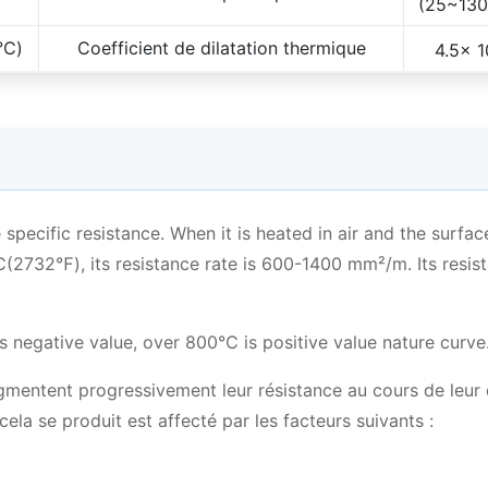
）
(25~13
5℃)
Coefficient de dilatation thermique
4.5x 1
 specific resistance. When it is heated in air and the surfac
2732℉), its resistance rate is 600-1400 mm²/m. Its resis
egative value, over 800℃ is positive value nature curve
gmentent progressivement leur résistance au cours de leur
ela se produit est affecté par les facteurs suivants :