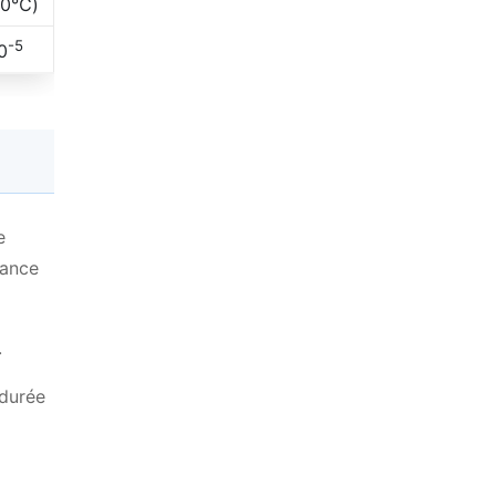
00℃)
-5
0
e
tance
.
 durée