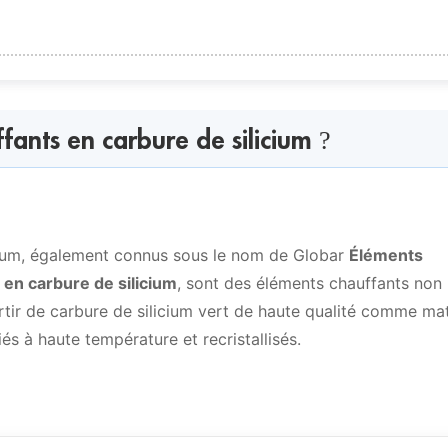
n carbure de silicium ?
fants en carbure de silicium ?
 chauffants en carbure de silicium
cium, également connus sous le nom de Globar
Éléments
 en carbure de silicium
, sont des éléments chauffants non
en carbure de silicium
rtir de carbure de silicium vert de haute qualité comme ma
fiés à haute température et recristallisés.
nts chauffants en carbure de silicium sont les
ium par rapport aux éléments chauffants électriques en