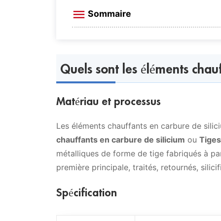
Sommaire
Quels sont les éléments chauffants e
Matériau et processus
Propriétés physiques
Quels sont les éléments chauf
Spécification
Propriétés physiques des éléments
Caractéristiques électriques
Température
Vidéo
Matériau et processus
Avantage
Chargement de surface de l'élément
Les éléments chauffants en carbure de sili
chauffants en carbure de silicium
ou
Tiges
Qu'est-ce qu'un élément SiC ?
Application des éléments chauffants 
métalliques de forme de tige fabriqués à pa
Accessoires
première principale, traités, retournés, silici
Les types couramment utilisés d'éléme
suivants :
Spécification
Éléments chauffants en carbure de silic
métal