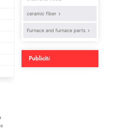
ceramic fiber
Furnace and furnace parts
Publicité
à
ne