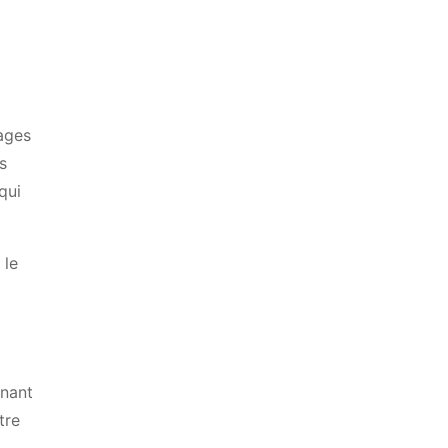
tages
s
qui
 le
enant
tre