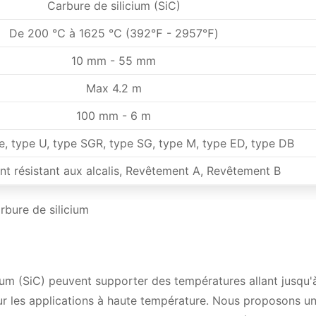
Carbure de silicium (SiC)
s
De 200 ℃ à 1625 ℃ (392℉ - 2957℉)
limentation électrique ?
 carbure de silicium
10 mm - 55 mm
rres en carbure de silicium ?
Max 4.2 m
vice de l'élément ?
100 mm - 6 m
e, type U, type SGR, type SG, type M, type ED, type DB
t résistant aux alcalis, Revêtement A, Revêtement B
rbure de silicium
ium (SiC) peuvent supporter des températures allant jusqu'
r les applications à haute température. Nous proposons u