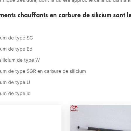
amique très dure, dont la dureté approche celle du diamant
éments chauffants en carbure de silicium sont l
cium de type SG
cium de type Ed
silicium de type W
ium de type SGR en carbure de silicium
cium de type U
ium de type ld