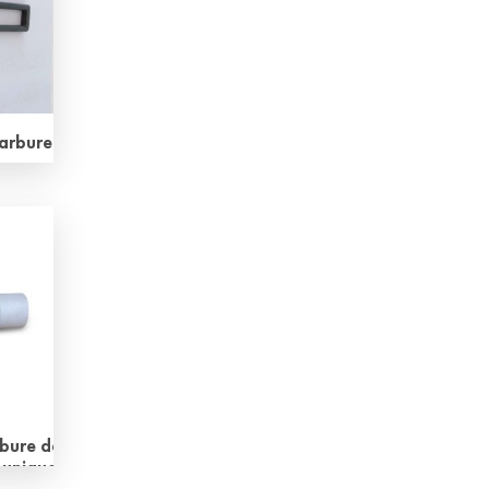
carbure
rbide
ng
nt is
ting
y the
rods
e
need
ment
 in
rbure de
 unique)
…]