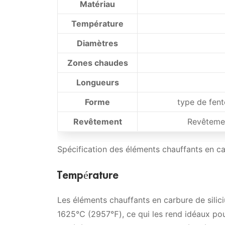
Matériau
Chauffage et refroidissement rapide
Température
Comment choisir un équipement d'a
Fournisseur d'éléments chauffants en
Diamètres
Quelles sont les connexions des ba
SiC Heating Element Rod Guide
Zones chaudes
Comment prolonger la durée de ser
Longueurs
Forme
type de fent
Revêtement
Revêtemen
Spécification des éléments chauffants en ca
Température
Les éléments chauffants en carbure de silic
1625℃ (2957℉), ce qui les rend idéaux pou