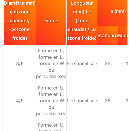
Diamètre(mm)
Longueur
a (mm)
φd(zone
(mm) Le
chaude)/
Forme
(zone
φc(zone
chaude) / Lu
Standard
Mini
froide)
(zone froide)
Forme en U,
forme en L,
3/6
forme en W
Personnalisée
25
12
ou
personnalisée
Forme en U,
forme en L,
4/9
forme en W
Personnalisée
25
15
ou
personnalisée
Forme en U,