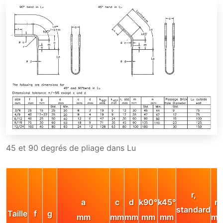
45 et 90 degrés de pliage dans Lu
r,
a
c
d
k90°
k45°
m
standard
Taille
f
g
mm
mm
mm
mm
mm
m