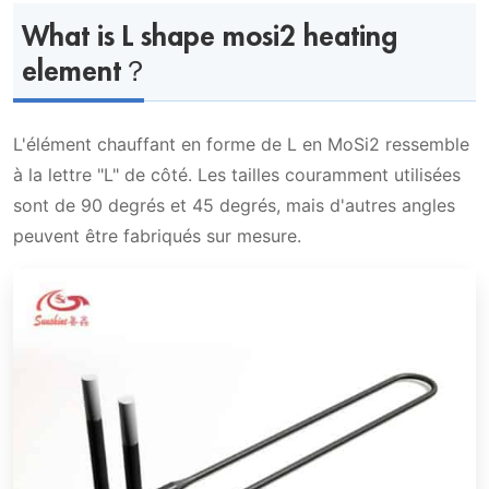
What is L shape mosi2 heating
Spécification des éléments chauffants en
element？
forme de L en MoSi2
Éléments à Deux Tiges
L'élément chauffant en forme de L en MoSi2 ressemble
Données de référence pour les éléments
à la lettre "L" de côté. Les tailles couramment utilisées
chauffants en forme de L en MoSi2
sont de 90 degrés et 45 degrés, mais d'autres angles
peuvent être fabriqués sur mesure.
Spécifications des éléments
Les éléments à deux tiges avec des bornes
chauffants en forme de L en MoSi2
droites sont définis par :
La température d'utilisation sous les
différentes atmosphères
Remplacement d'éléments
Vidéo