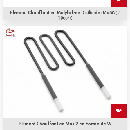
Élément Chauffant en Molybdène Disilicide (MoSi2) à
1900°C
Les éléments chauffants en molybdène disilicide à 1900°C
sont disponibles en tant qu'éléments droits, en forme de
U, en forme de W, en forme de L ou cintrés dans une large
gamme de formes et de tailles, tous caractérisés par une
longue durée de vie et des performances constantes.
Élément Chauffant en Mosi2 en Forme de W