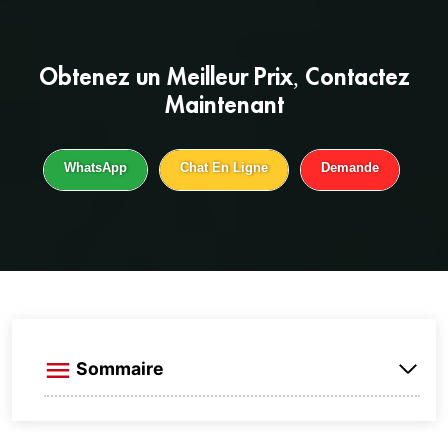
Obtenez un
Meilleur Prix
, Contactez
Maintenant
WhatsApp
Chat En Ligne
Demande
Sommaire
What is L shape mosi2 heating element？