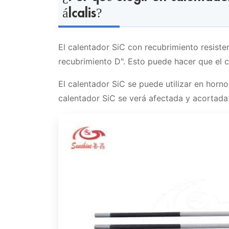
Ventajas del Recubrimiento Alkali 
Aplicación del calentador SiC con r
álcalis?
¿Qué formas de elementos calefactores 
resistente a los álcalis?
El calentador SiC con recubrimiento resisten
recubrimiento D". Esto puede hacer que el 
El calentador SiC se puede utilizar en horno
calentador SiC se verá afectada y acortada