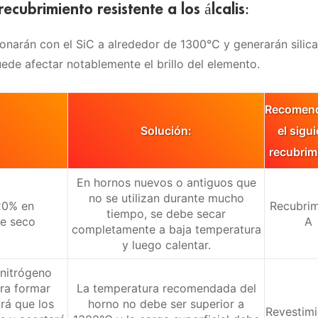
ecubrimiento resistente a los álcalis:
cionarán con el SiC a alrededor de 1300℃ y generarán silica
uede afectar notablemente el brillo del elemento.
Recomen
Solución:
el sigu
recubrim
En hornos nuevos o antiguos que
no se utilizan durante mucho
 20% en
Recubrim
tiempo, se debe secar
re seco
A
completamente a baja temperatura
y luego calentar.
nitrógeno
ara formar
La temperatura recomendada del
ará que los
horno no debe ser superior a
Revestimi