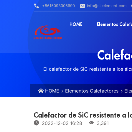
+8615093306690
info@sicelement.com
HOME
Elementos Calef
Calefac
El calefactor de SiC resistente a los álc
HOME
Elementos Calefactores
Ele
Calefactor de SiC resistente a lo
2022-12-02 16:28
3,391