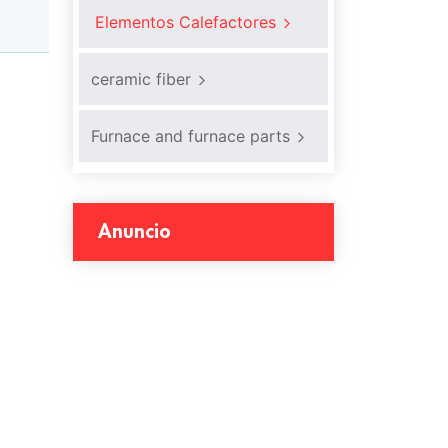
Elementos Calefactores
ceramic fiber
Furnace and furnace parts
Anuncio