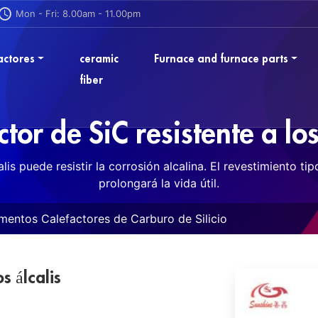
Mon - Fri: 8.00am - 11.00pm
actores
ceramic
Furnace and furnace parts
fiber
tor de SiC resistente a los
alis puede resistir la corrosión alcalina. El revestimiento t
prolongará la vida útil.
mentos Calefactores de Carburo de Silicio
s álcalis