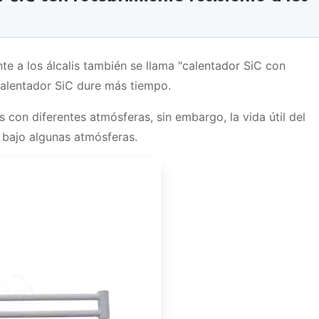
Resistant del calentador SiC
ecubrimiento resistente a los álcalis:
de silicio-carbón pueden ser añadidas con recubrimiento
te a los álcalis también se llama "calentador SiC con
calentador SiC dure más tiempo.
s con diferentes atmósferas, sin embargo, la vida útil del
 bajo algunas atmósferas.