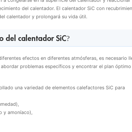
n a congelarse en la superficie del calentador y reaccionar
jecimiento del calentador. El calentador SiC con recubrimie
del calentador y prolongará su vida útil.
o del calentador SiC?
iferentes efectos en diferentes atmósferas, es necesario ll
abordar problemas específicos y encontrar el plan óptimo
llado una variedad de elementos calefactores SiC para
humedad),
no y amoníaco),