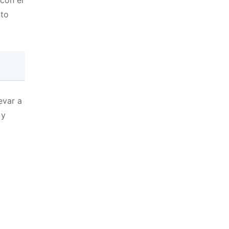
 con el
nto
evar a
 y