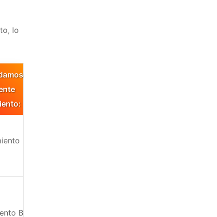
to, lo
damos
iente
iento:
iento
ento B