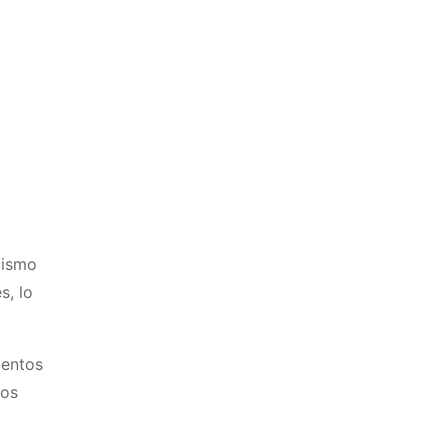
mismo
s, lo
ientos
tos