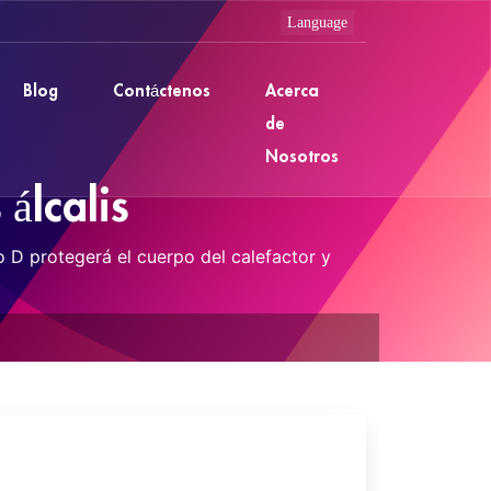
Blog
Contáctenos
Acerca
de
Nosotros
 álcalis
ipo D protegerá el cuerpo del calefactor y