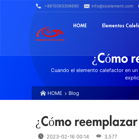
+8615093306690
info@sicelement.com
HOME
Elementos Calef
¿Cómo re
Cuando el elemento calefactor en un h
expli
HOME
Blog
¿Cómo reemplazar 
2023-02-16 00:14
3,577