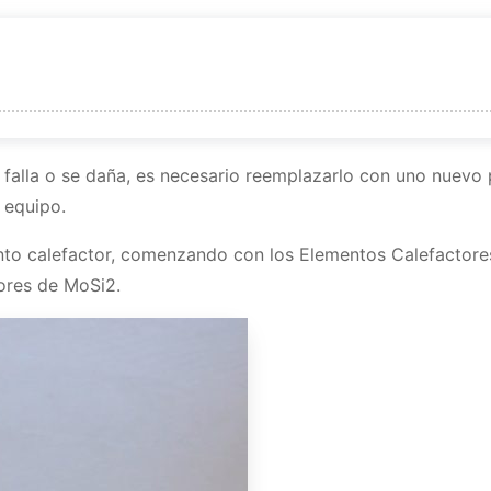
nto calefactor
falla o se daña, es necesario reemplazarlo con uno nuevo 
r
 equipo.
l equipo
 elemento calefactor
to calefactor, comenzando con los Elementos Calefactore
y materiales necesarios
 calefactor
tores de MoSi2.
o calefactor
calefactor