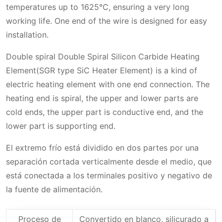
temperatures up to 1625°C, ensuring a very long
applications.
working life. One end of the wire is designed for easy
Used in dental furnaces
installation.
Double spiral Double Spiral Silicon Carbide Heating
Installation and Operation of SGR type
Element(SGR type SiC Heater Element) is a kind of
Double Spiral Silicon Carbide Heating
electric heating element with one end connection. The
Element
heating end is spiral, the upper and lower parts are
Dos tipos de instalación
cold ends, the upper part is conductive end, and the
The advantages of SGR type Double Spiral
lower part is supporting end.
Montaje horizontal
Ubicación de la instalación
Silicon Carbide Heating Element
El extremo frío está dividido en dos partes por una
separación cortada verticalmente desde el medio, que
Recommended SGR type Double Spiral
Connection method for SGR type
SGR type Double Spiral Silicon Carbide
está conectada a los terminales positivo y negativo de
Silicon Carbide Heating Element
Double Spiral Silicon Carbide Heating
Heating Element and accessories
la fuente de alimentación.
spacing
Element
Cuando realice su consulta, por favor
Proceso de producción
Proceso de
Convertido en blanco, silicurado a