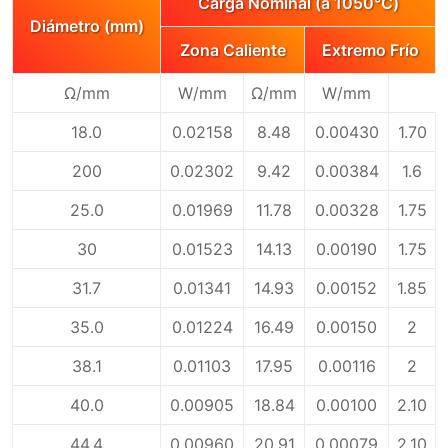
Carga Nominal (a 1050℃)
Diámetro (mm)
Zona Caliente
Extremo Frío
Ω/mm
W/mm
Ω/mm
W/mm
18.0
0.02158
8.48
0.00430
1.70
200
0.02302
9.42
0.00384
1.6
25.0
0.01969
11.78
0.00328
1.75
30
0.01523
14.13
0.00190
1.75
31.7
0.01341
14.93
0.00152
1.85
35.0
0.01224
16.49
0.00150
2
38.1
0.01103
17.95
0.00116
2
40.0
0.00905
18.84
0.00100
2.10
44.4
0.00960
20.91
0.00079
2.10