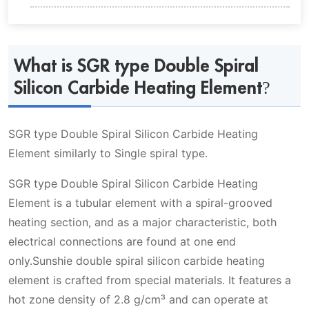
What is SGR type Double Spiral Silicon
Carbide Heating Element?
What is SGR type Double Spiral
Silicon Carbide Heating Element?
Model number and reference data for SGR
type Double Spiral Silicon Carbide Heating
SGR type Double Spiral Silicon Carbide Heating
Element
Element similarly to Single spiral type.
SGR type Double Spiral Silicon Carbide Heating
Número de modelo y datos de
SGR type Double Spiral Silicon Carbide
Element is a tubular element with a spiral-grooved
referencia
Heating Element regular size
heating section, and as a major characteristic, both
electrical connections are found at one end
only.Sunshie double spiral silicon carbide heating
element is crafted from special materials. It features a
The Double Spiral Silicon Carbide Heating
hot zone density of 2.8 g/cm³ and can operate at
Element can be used in a variety of