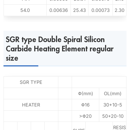
54.0
0.00636
25.43
0.00073
2.30
SGR type Double Spiral Silicon
Carbide Heating Element regular
size
SGR TYPE
Φ(mm)
OL(mm)
HEATER
Φ16
30+10-5
>Φ20
50+20-10
RESIS