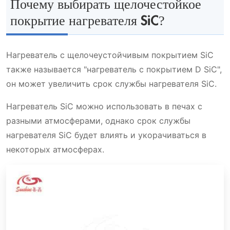
Почему выбирать щелочестойкое
покрытие нагревателя SiC?
Спецификация для щелочестойкого
Как выбрать покрытие SiC нагревателя?
покрытия нагревателя SiC:
Нагреватель с щелочеустойчивым покрытием SiC
Применение щелочестойкого
На какие формы нагревательных
также называется "нагреватель с покрытием D SiC",
Преимущества щелочеустойчивого
покрытия нагревателя SiC:
элементов из карбида кремния можно
он может увеличить срок службы нагревателя SiC.
покрытия SiC нагревателя
нанести щелочеустойчивое покрытие?
Нагреватель SiC можно использовать в печах с
разными атмосферами, однако срок службы
нагревателя SiC будет влиять и укорачиваться в
некоторых атмосферах.