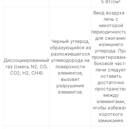
5 Вт/см²
Ввод воздуха в
печь с
некоторой
периодичность
для сжигания
Черный углерод,
излишнего
образующийся из
углерода. При
разложившегося
проектировани
Диссоциированный
углеводорода на
боковой части
газ (смесь N2, CO,
поверхности
печи следует
CO2, H2, CH4)
элементов,
оставить
вызовет
достаточно
разрушение
пространства
элементов.
между
элементами,
чтобы избежат
короткого
замыкания.