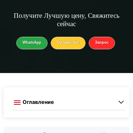
Получите
Лучшую цену
, Свяжитесь
сейчас
WhatsApp
Онлайн-Чат
Запрос
Оглавление
Почему выбирать щелочестойкое
покрытие нагревателя SiC?