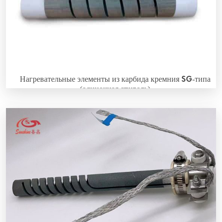
Нагревательные элементы из карбида кремния SG-типа
(одиночная спираль)
Что такое нагревательные элементы из карбида
кремния SG-типа? Витые нагревательные элементы из
карбида кремния SG-типа изготовлены из
специального высокоплотного реакционно-спекаемого
карбида кремния. Преимущество в том, что витая
прорезь в горячей зоне уменьшает поперечное
сечение. Это обеспечивает соотношение
электрического сопротивления, что делает концы
холодными и горячую зону горячей. Специальные
холодные концы могут быть...