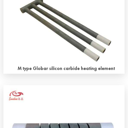
нагревательные элементы сопротивления прямого
типа, изготовленные из зеленого карбида кремния в
качестве основного сырья. Они проходят
гидравлическое предварительное формирование,
обжиг, спекание и ре-кристаллизацию,
сотрудничество горячих и холодных концов
сопротивления и вторичное спекание при 2400 ℃ в
соответствии с определенной пропорцией. […]
M type Globar silicon carbide heating element
Why M type silicon carbide heating element M type silicon
carbide heating Elements look like the letter “M”, also
known as W-type silicon carbide heating elements, there
are three heating units. How to install M type silicon
carbide heating element？ The two cold ends of the M-
type Globar Silicon Carbide heating element and the
heating […]