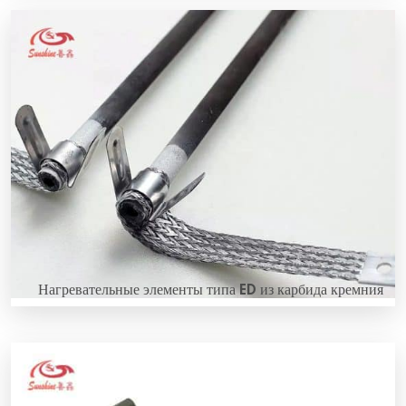
Общее введение в обогревательные стержни из
карбида кремния типа DB. Обогревательные стержни
из карбида кремния типа DB состоят из горячей зоны с
высокой электрической сопротивляемостью и жестко
соединенных с двумя утолщенными холодными
зонами с низким сопротивлением благодаря их
большему диаметру и специальной технике
производства. Особая техника соединения
обеспечивает идеальную механическую и
электрическую работу. Горячие зоны...
Нагревательные элементы типа ED из карбида кремния
Общее введение в нагревательные элементы типа ED
из карбида кремния (также называемые
нагревательными элементами типа RR) - это