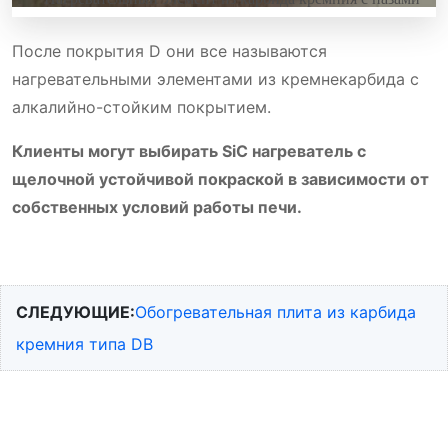
После покрытия D они все называются
What is slot type sic heating element? The slot type SiC
нагревательными элементами из кремнекарбида с
heating element is manufactured with a spiral-grooved
алкалийно-стойким покрытием.
heating section which is made of homogeneous, high-
density silicon carbide crystals. It is more resistant to heat
Клиенты могут выбирать SiC нагреватель с
and corrosion than conventional products. It is also able to
щелочной устойчивой покраской в зависимости от
withstand operations in rigorous conditions. Also called Ux
type Sic […]
собственных условий работы печи.
СЛЕДУЮЩИЕ:
Обогревательная плита из карбида
кремния типа DB