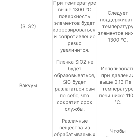
При температуре
выше 1300 ℃
Следует
поверхность
поддерживать
элементов будет
(S, S2)
температуру
коррозироваться,
элементов ниж
и сопротивление
1300 ℃.
резко
увеличится.
Пленка SiO2 не
будет
Использовать
образовываться,
при давлении
SiC будет
выше 0,13 Па и
Вакуум
разлагаться сам
температуре
по себе, что
печи ниже 1100
сократит срок
℃.
службы.
Различные
вещества из
Чтобы
обрабатываемых