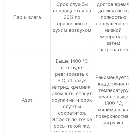
Срок службы
долгое время,
сокращается на
должна быть
Пар и влага
20% по
полностью
сравнению с
просушена при
сухим воздухом
низкой
температуре, а
затем
нагреваться
Выше 1400 ℃
азот будет
реагировать с
Рекомендуется
SiC, образуя
поддерживать
нитрид кремния,
температуру
элементы станут
печи не выше
Азот
хрупкими и срок
1300 ℃,
службы
минимальная
сократится.
поверхностная
Эффект по точке
нагрузка.
росы такой же,