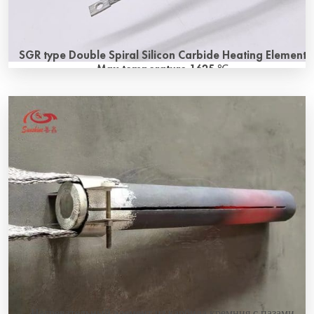
SGR type Double Spiral Silicon Carbide Heating Element
Max temperature 1625 ℃
What is SGR type Double Spiral Silicon Carbide Heating
Element? SGR type Double Spiral Silicon Carbide Heating
Element similarly to Single spiral type. SGR type Double
Spiral Silicon Carbide Heating Element is a tubular element
with a spiral-grooved heating section, and as a major
characteristic, both electrical connections are found at
one end only.Sunshie double […]
Нагревательный элемент из карбида кремния с пазами