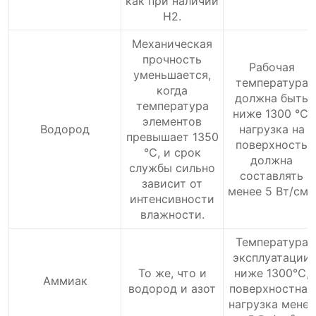
как при наличии
H2.
Механическая
прочность
Рабочая
уменьшается,
температура
когда
должна быть
температура
ниже 1300 ℃,
элементов
Водород
нагрузка на
превышает 1350
поверхность
℃, и срок
должна
службы сильно
составлять
зависит от
менее 5 Вт/см².
интенсивности
влажности.
Температура
эксплуатации
То же, что и
ниже 1300℃,
Аммиак
водород и азот
поверхностная
нагрузка менее