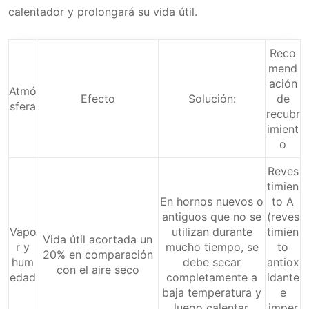
calentador y prolongará su vida útil.
Reco
mend
ación
Atmó
Efecto
Solución:
de
sfera
recubr
imient
o
Reves
timien
En hornos nuevos o
to A
antiguos que no se
(reves
Vapo
utilizan durante
timien
Vida útil acortada un
r y
mucho tiempo, se
to
20% en comparación
hum
debe secar
antiox
con el aire seco
edad
completamente a
idante
baja temperatura y
e
luego calentar.
imper