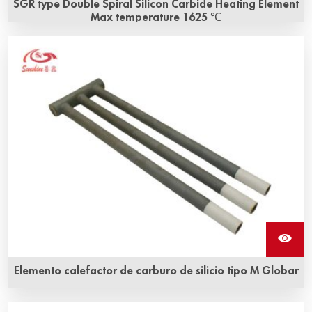
SGR type Double Spiral Silicon Carbide Heating Element
Max temperature 1625 ℃
¡Elemento calentador tipo SGR de sic de alta calidad a un
precio razonable! Nuestro negocio abarca Elementos
Calefactores de SiC y elementos calefactores de
molibdeno disiliciuro (mosi2), entre otros.
Elemento calefactor de carburo de silicio tipo M Globar
Calidad superior, soporte técnico y servicio profesional,