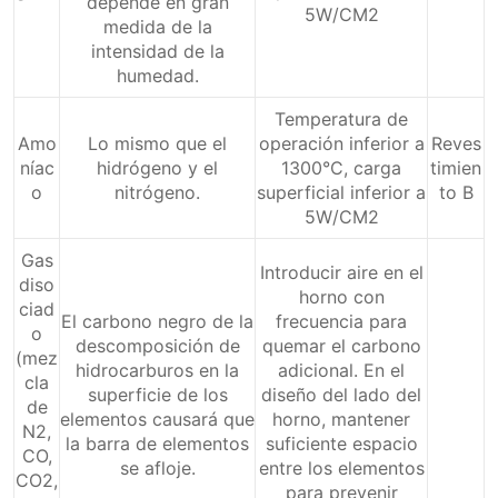
depende en gran
5W/CM2
medida de la
intensidad de la
humedad.
Temperatura de
Amo
Lo mismo que el
operación inferior a
Reves
níac
hidrógeno y el
1300°C, carga
timien
o
nitrógeno.
superficial inferior a
to B
5W/CM2
Gas
Introducir aire en el
diso
horno con
ciad
El carbono negro de la
frecuencia para
o
descomposición de
quemar el carbono
(mez
hidrocarburos en la
adicional. En el
cla
superficie de los
diseño del lado del
de
elementos causará que
horno, mantener
N2,
la barra de elementos
suficiente espacio
CO,
se afloje.
entre los elementos
CO2,
para prevenir