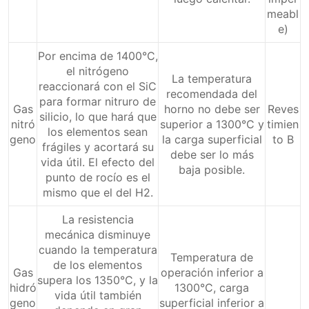
meabl
e)
Por encima de 1400°C,
el nitrógeno
La temperatura
reaccionará con el SiC
recomendada del
para formar nitruro de
Gas
horno no debe ser
Reves
silicio, lo que hará que
nitró
superior a 1300°C y
timien
los elementos sean
geno
la carga superficial
to B
frágiles y acortará su
debe ser lo más
vida útil. El efecto del
baja posible.
punto de rocío es el
mismo que el del H2.
La resistencia
mecánica disminuye
cuando la temperatura
Temperatura de
de los elementos
Gas
operación inferior a
supera los 1350°C, y la
hidró
1300°C, carga
vida útil también
geno
superficial inferior a