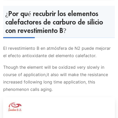
¿Por qué recubrir los elementos calefactores
de carburo de silicio con revestimiento B?
¿Por qué recubrir los elementos
calefactores de carburo de silicio
Recubrimientos comúnmente
Elementos calefactores de carburo de silicio
con revestimiento B?
utilizados en elementos calefactores
con revestimiento B (Nitrógeno)
Apariencia:
Video
El revestimiento B en atmósfera de N2 puede mejorar
el efecto antioxidante del elemento calefactor.
Aplicación
Though the element will be oxidized very slowly in
course of application,it also will make the resistance
La ventaja de los elementos
increased following long time application, this
calefactores de carburo de silicio con
phenomenon calls aging.
revestimiento B