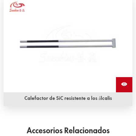
entrega rápida. ¡Consulta ahora sobre los elementos
calefactores de carburo de silicio Globar! Sunshine tiene
más de 20 años de experiencia.
Calefactor de SiC resistente a los álcalis
El calefactor de SiC resistente a los álcalis puede resistir la
corrosión alcalina. El revestimiento tipo D protegerá el
cuerpo del calefactor y prolongará la vida útil.
Accesorios Relacionados