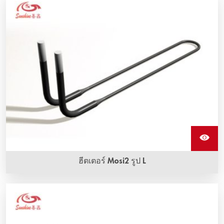
ฮีตเตอร์ Mosi2 รูป L
ส่วนประกอบฮีติ้งอิลิเมนต์โมลิบดีนัมไดซิลิไซด์แบบ L มีให้เลือก
ในหลายรูปร่างและขนาด มีอุณหภูมิการทํางานสูงสุด