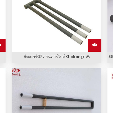
ฮีตเตอร์ซิลิคอนคาร์ไบด์ Globar รูป M
SG
คุณภาพพรีเมี่ยม, การสนับสนุนเทคโนโลยีและ
บริการมืออาชีพ, การจัดส่งรวดเร็ว ตระหนักราย! องค์
ประกอบทำความร้อนซิลิคอนคาร์ไบด์ Globar
สอบถามเดี๋ยวนี้! Sunshine มีประสบการณ์มากกว่า
20 ปีครับ.