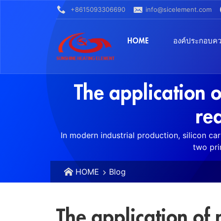
+8615093306690
info@sicelement.com
HOME
องค์ประกอบคว
The application o
rea
In modern industrial production, silicon car
two pri
HOME
Blog
The application of 