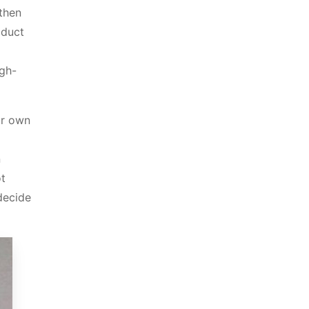
 then
oduct
igh-
ir own
n
ot
decide