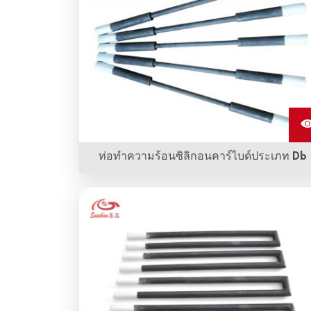
ท่อทําความร้อนซิลิกอนคาร์ไบด์ประเภท Db
ค้นหารายละเอียดและราคาท่อนความร้อน sic แบบ
DB จาก HENAN SUNSHINE HIGH
TEMPERATURE MATERIALS CO.,LTD