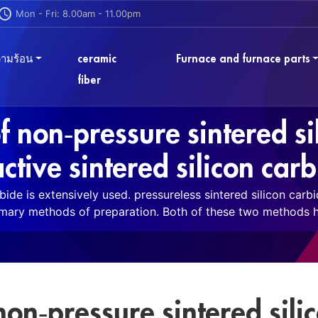
Mon - Fri: 8.00am - 11.00pm
ามร้อน
ceramic
Furnace and furnace parts
fiber
f non-pressure sintered s
ctive sintered silicon car
bide is extensively used. pressureless sintered silicon carb
mary methods of preparation. Both of these two methods 
non-pressure sintered sili