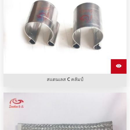
สแตนเลส C คลัมป์
กรรไกรแกนสแตนเลสใช้สำหรับการคว่ำสายเชื่อมเข้ากับอิเล
เมนต์การทำความร้อน Sic