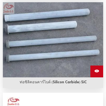
สายรัดอะลูมิเนียมสานทําจากลวดอะลูมิเนียมหลายเส้น ยืดหยุ่น
และนําไฟฟ้าได้ดี ซึ่งใช้เชื่อมต่อท่อคาร์บอนซิลิกอนที่ทําความ
ร้อนเพื่อส่งกระแสไฟฟ้า
ท่อซิลิคอนคาร์ไบด์ (Silicon Carbide) SiC
ท่อป้องกันซิลิคอนคาร์ไบด์ (Silicon Carbide) มีคุณสมบัติความ
แข็งแกร่งสูงที่เปรียบเทียบได้กับเพชร มีการ传导ความร้อนออกมา
อย่างดี, การขยายตัวทางอุณหภูมิต่ำ, และความต้านทานต่อกรด