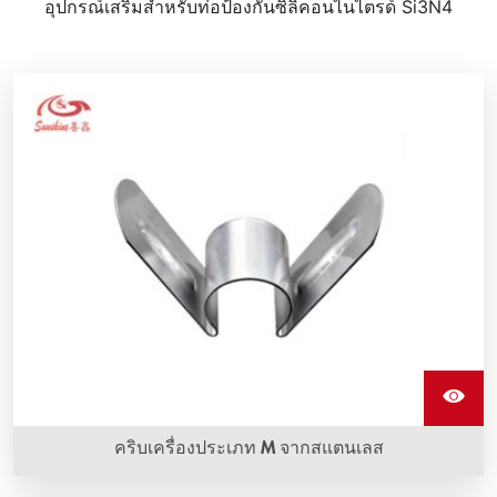
อุปกรณ์เสริมสําหรับท่อป้องกันซิลิคอนไนไตรด์ Si3N4
คริบเครื่องประเภท M จากสแตนเลส