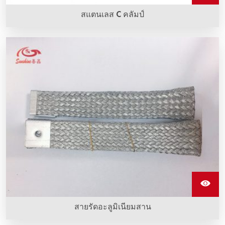
สแตนเลส C คลัมป์
กรรไกรแกนสแตนเลสใช้สำหรับการคว่ำสายเชื่อมเข้ากับอิเล
เมนต์การทำความร้อน Sic
สายรัดอะลูมิเนียมสาน