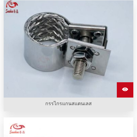
คริบเครื่องประเภท M จากสแตนเลสเป็นอุปกรณ์ที่ใช้ครอบองค์
ประกอบทำความร้อนซิลิคอนคาร์บิดและทำจากสแตนเลส
คุณภาพดี
กรรไกรแกนสแตนเลส
คลิปสแตนเลสรูปตัว G ทำจากสแตนเลสเซี่ยงสายที่ถูกติดตั้งกับ
อุปกรณ์ทำความร้อน sic