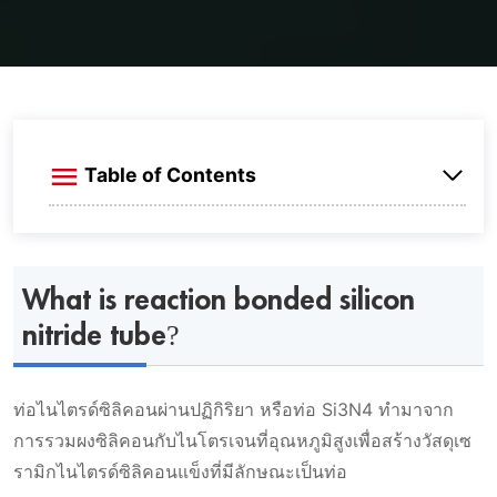
Table of Contents
What is reaction bonded silicon nitride tube?
What is reaction bonded silicon
Si3N4 ที่ผสมกับ SiC คืออะไร?
nitride tube?
การแนะนําท่อ Si3N4
คุณสมบัติท่อไนไตรด์ซิลิคอนผ่านปฏิกิริยา
ท่อไนไตรด์ซิลิคอนผ่านปฏิกิริยา หรือท่อ Si3N4 ทํามาจาก
ความคงทนทางความร้อน
การรวมผงซิลิคอนกับไนโตรเจนที่อุณหภูมิสูงเพื่อสร้างวัสดุเซ
รามิกไนไตรด์ซิลิคอนแข็งที่มีลักษณะเป็นท่อ
ข้อมูลเทคนิคของท่อความคงทนซิลิคอนไนต์
ความแข็งแรงสูง