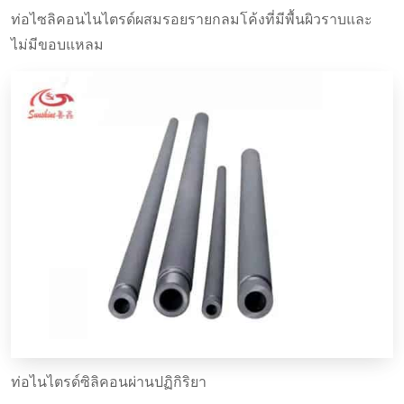
Si3N4
ท่อไซลิคอนไนไตรด์ผสมรอยรายกลมโค้งที่มีพื้นผิวราบและ
ไม่มีขอบแหลม
วิดีโอ
ต้านทานต่อการกัดกร่อนและการสึกหรอ
คุณสมบัติของท่อป้องกัน Si3N4
ความต้านทานต่อการกระตุ้นความร้อน
การประยุกต์ใช้งาน
ท่อไนไตรด์ซิลิคอนผ่านปฏิกิริยา