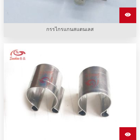
กรรไกรแกนสแตนเลส
คลิปสแตนเลสรูปตัว G ทำจากสแตนเลสเซี่ยงสายที่ถูกติดตั้งกับ
อุปกรณ์ทำความร้อน sic