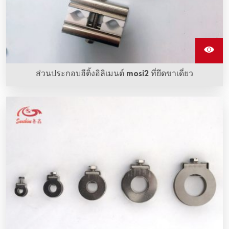
ส่วนประกอบฮีติ้งอิลิเมนต์ mosi2 ที่ยึดขาเดี่ยว