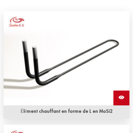
Élément chauffant en forme de L en MoSi2
Les éléments chauffants en molybdène disilicide de forme