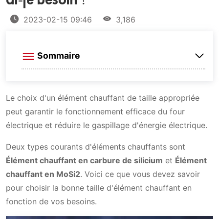
ai-je besoin ?
2023-02-15 09:46
3,186
Sommaire
Élément chauffant en carbure de silicium
Le choix d'un élément chauffant de taille appropriée
Élément chauffant en MoSi2
Taille de l'élément chauffant en
peut garantir le fonctionnement efficace du four
carbure de silicium
électrique et réduire le gaspillage d'énergie électrique.
Taille des éléments chauffants en
Facteurs à prendre en compte lors de la
MoSi2
Deux types courants d'éléments chauffants sont
sélection d'un élément chauffant
Élément chauffant en carbure de silicium
et
Élément
chauffant en MoSi2
. Voici ce que vous devez savoir
pour choisir la bonne taille d'élément chauffant en
fonction de vos besoins.