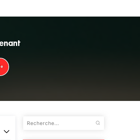
tenant
de