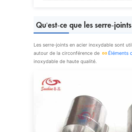
Qu'est-ce que les serre-joints en ac
Emplacement d'installation des ser
Vidéo
Qu'est-ce que les serre-joint
Limite de température
Livraison
Identification des pinces en acier
Les serre-joints en acier inoxydable sont ut
autour de la circonférence de
Éléments c
inoxydable de haute qualité.