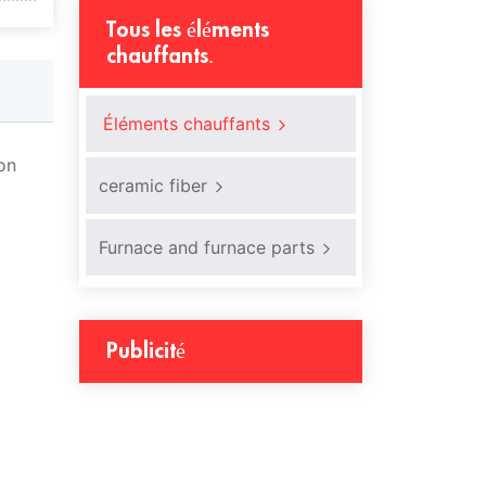
Tous les éléments
chauffants.
Éléments chauffants
on
ceramic fiber
Furnace and furnace parts
Publicité