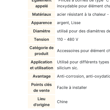
Également
"Pinces à bornes de type "C"
appelé
inoxydable pour élément ch
Matériaux
acier résistant à la chaleur -
Apparence
argent, Lisse
Diamètre
utilisé pour des diamètres
Tension
110 - 480 V
Catégorie de
Accessoires pour élément ch
produit
Application
Utilisé pour différents type
et utilisation
silicium sic.
Avantage
Anti-corrosion, anti-oxydatio
Points clés
Facile à installer
de vente
Lieu
Chine
d'origine