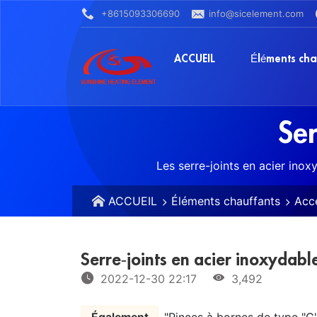
+8615093306690
info@sicelement.com
ACCUEIL
Éléments cha
Ser
Les serre-joints en acier inox
ACCUEIL
Éléments chauffants
Acce
Serre-joints en acier inoxydabl
2022-12-30 22:17
3,492