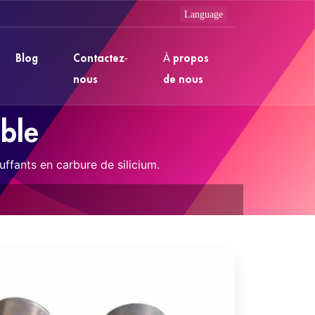
Blog
Contactez-
À propos
nous
de nous
able
uffants en carbure de silicium.