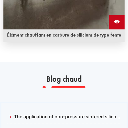
Élément chauffant en carbure de silicium de type fente
Les éléments chauffants en carbure de silicium de type
fente sont capables de fonctionner dans des conditions
rigoureuses.
Blog chaud
The application of non-pressure sintered silicon carbide and reactive sintered silicon carbide