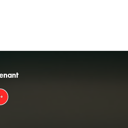
tenant
de