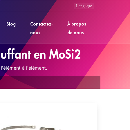
Blog
Contactez-
À propos
nous
de nous
uffant en MoSi2
l'élément à l'élément.