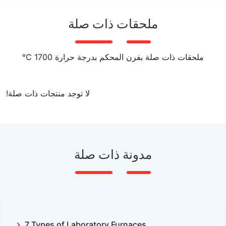
الجسم داخل الفرن بشكل متساوي أثناء الدوران، ويُستخدم عادة
في الإنتاج الصناعي والمختبرات.
ملحقات ذات صلة
ملحقات ذات صلة بفرن المحكم بدرجة حرارة 1700 ℃
لا توجد منتجات ذات صلة!
مدونة ذات صلة
7 Types of Laboratory Furnaces