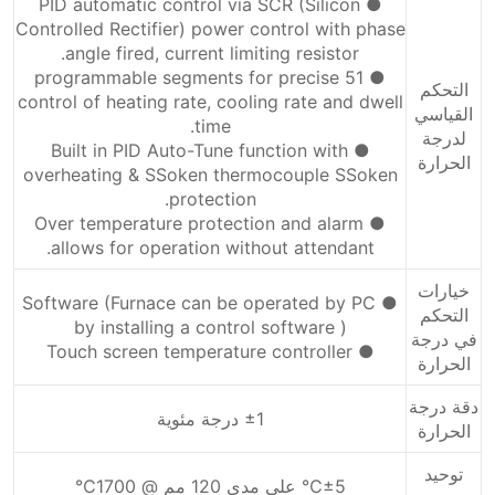
● PID automatic control via SCR (Silicon
Controlled Rectifier) power control with phase
angle fired, current limiting resistor.
● 51 programmable segments for precise
التحكم
control of heating rate, cooling rate and dwell
القياسي
time.
لدرجة
● Built in PID Auto-Tune function with
الحرارة
overheating & SSoken thermocouple SSoken
protection.
● Over temperature protection and alarm
allows for operation without attendant.
خيارات
● Software (Furnace can be operated by PC
التحكم
by installing a control software )
في درجة
● Touch screen temperature controller
الحرارة
دقة درجة
±1 درجة مئوية
الحرارة
توحيد
±5℃ على مدى 120 مم @ 1700℃