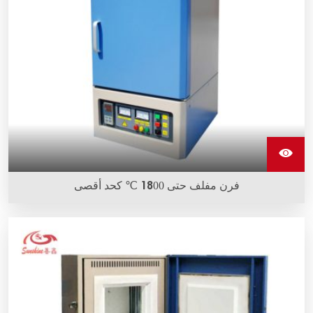
فرن مفلف حتى 1800 ℃ كحد أقصى