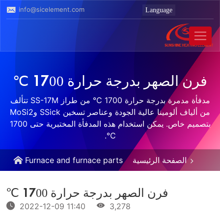
info@sicelement.com
فرن الصهر بدرجة حرارة 1700 ℃
مدفأة مدمرة بدرجة حرارة 1700 ℃ من طراز SS-17M تتألف
من ألياف ألومينا عالية الجودة وعناصر تسخين SSick وMoSi2
بتصميم خاص. يمكن استخدام هذه المدفأة المختبرية حتى 1700
℃.
الصفحة الرئيسية
Furnace and furnace parts
فرن الصهر بدرجة حرارة 1700 ℃
2022-12-09 11:40
3,278