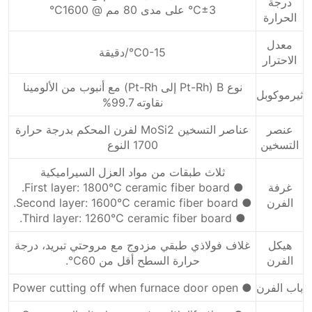
درجة
±3℃ على مدى 80 مم @ 1600℃
الحرارة
معدل
0-15℃/دقيقة
الاحترار
نوع B (Pt-Rh إلى Pt-Rh) مع أنبوب من الألومينا
ثيرموكوبل
نقاوته 99.7%
عنصر
عناصر التسخين MoSi2 لفرن المحكم بدرجة حرارة
التسخين
1700 النوع
ثلاث طبقات من مواد العزل السيراميكية
غرفة
● First layer: 1800℃ ceramic fiber board.
الفرن
● Second layer: 1600℃ ceramic fiber board.
● Third layer: 1260℃ ceramic fiber board.
هيكل
غلاف فولاذي طبقي مزدوج مع مروحتي تبريد، درجة
الفرن
حرارة السطح أقل من 60℃.
باب الفرن
● Power cutting off when furnace door open