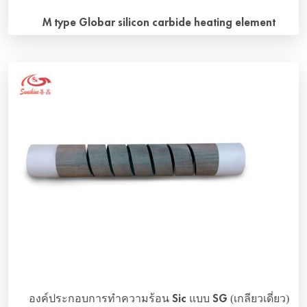
M type Globar silicon carbide heating element
Why M type silicon carbide heating element M type silicon
carbide heating Elements look like the letter “M”, also
known as W-type silicon carbide heating elements, there
are three heating units. How to install M type silicon
carbide heating element？ The two cold ends of the M-
type Globar Silicon Carbide heating element and the
heating […]
องค์ประกอบการทําความร้อน Sic แบบ SG (เกลียวเดี่ยว)