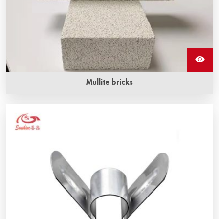
Mullite bricks
Mullite brick is a refractory material with an alumina
content of 65~75%, a refractory degree of up to 1790°C,
and a surface softening temperature of 1600~1700°C.
Cold crushing strength is 70~260MPa