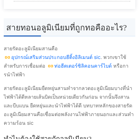
สายทอนอลูมิเนียมที่ถูกทอคืออะไร?
ทำไมต้องใช้สายถักอลูมิเนียม?
ประเภทของสายคล้องแกมีรัดอลูมิเนียม
สายทอนอลูมิเนียมที่ถูกทอคืออะไร?
สายบั้งไหลอลูมิเนียมหนึ่งรู
วิดีโอ
สายคล้องแกมีรัดอลูมิเนียมสองรู
สายรัดอะลูมิเนียมสานคือ
ตารางพารามิเตอร์สายเชื่อม
ผลิตภัณฑ์ชนิดใดที่สายบริดอลูมิเนียมสามารถใช้
อุปกรณ์เสริมส่วนประกอบฮีติ้งอิลิเมนต์ sic
. พวกเขาใช้
สัญญาณอลูมิเนียมแบบหนึ่งรู
งานได้?
สำหรับการเชื่อมต่อ
ท่อฮีตเตอร์ซิลิคอนคาร์ไบด์
หรือกา
รนําไฟฟ้า
ข้อกําหนดการสั่งซื้อ
สายรัดอะลูมิเนียมยืดหยุ่นสานทําจากลวดอะลูมิเนียมบางที่นํา
วันที่จัดส่ง
ไฟฟ้าได้ดีหลายเส้นบิดเป็นหน่วยเดียวกันก่อน จากนั้นจึงสาน
และบีบแบน ยืดหยุ่นและนําไฟฟ้าได้ดี บทบาทหลักของสายรัด
อะลูมิเนียมสานคือเชื่อมต่อพลังงานไฟฟ้าภายนอกและส่วนทํา
ความร้อน sic