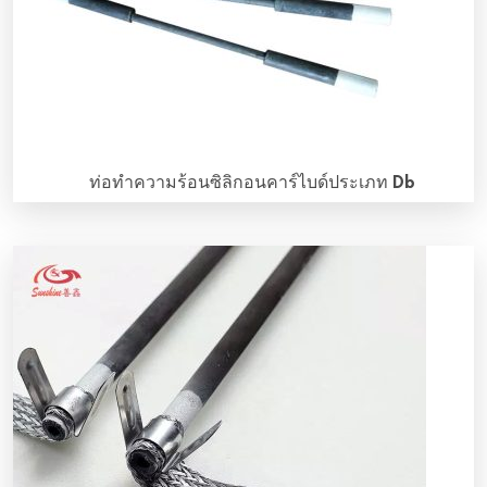
ท่อทําความร้อนซิลิกอนคาร์ไบด์ประเภท Db
บทนําทั่วไปของท่อทําความร้อนซิลิกอนคาร์ไบด์ประเภท DB ท่อ
ทําความร้อนซิลิกอนคาร์ไบด์ประเภท DB ประกอบด้วยโซนร้อน
ที่มีความต้านทานไฟฟ้าสูงและเชื่อมต่ออย่างแน่นหนากับโซน
เย็นที่หนาขึ้นสองโซนซึ่งมีความต้านทานต่ําเนื่องจากมีเส้นผ่าน
ศูนย์กลางใหญ่ขึ้นและเทคนิคการผลิตพิเศษ เทคนิคการเชื่อมต่อ
เฉพาะนี้รับประกันการทํางานทางกลและไฟฟ้าที่สมบูรณ์แบบ
โซนร้อน \[…\]