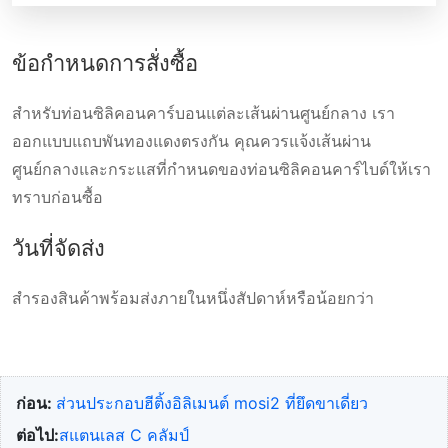
ชิ้นส่วนทำความร้อน Sic ประเภท SG คืออะไร? ชิ้นส่วนทำความ
ข้อกําหนดการสั่งซื้อ
ร้อน Sic ประเภท SG ที่มีลักษณะเป็นสายโค้งถูกทำจากซิลิคอน
คาร์ไบด์แบบพิเศษหนาแน่นสูง ข้อดี สายโค้งรูปสลับที่พบในโซน
สําหรับท่อนซิลิคอนคาร์บอนแต่ละเส้นผ่านศูนย์กลาง เรา
ร้อนลดพื้นที่ส่วนตัด ซึ่งมันให้อัตราความต้านทานทางไฟฟ้าเพื่อ
ออกแบบแถบพันทองแดงตรงกัน คุณควรแจ้งเส้นผ่าน
ทำให้ส่วนปลายเย็นและโซนร้อนร้อน ส่วนปลายเย็นพิเศษอาจจะ
ศูนย์กลางและกระแสที่กําหนดของท่อนซิลิคอนคาร์ไบด์ให้เรา
[…]
ทราบก่อนซื้อ
วันที่จัดส่ง
สํารองสินค้าพร้อมส่งภายในหนึ่งสัปดาห์หรือน้อยกว่า
ก่อน:
ส่วนประกอบฮีติ้งอิลิเมนต์ mosi2 ที่ยึดขาเดี่ยว
ต่อไป:
สแตนเลส C คลัมป์