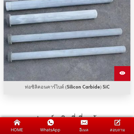
ท่อซิลิคอนคาร์ไบด์ (Silicon Carbide) SiC
ท่อป้องกันซิลิคอนคาร์ไบด์ (Silicon Carbide) มีคุณสมบัติความ
แข็งแกร่งสูงที่เปรียบเทียบได้กับเพชร มีการ传导ความร้อนออกมา
อย่างดี, การขยายตัวทางอุณหภูมิต่ำ, และความต้านทานต่อกรด
อุปกรณ์เสริมที่เกี่ยวข้อง
ใช้เพื่อป้องกันเซ็นเซอร์อุณหภูมิจากความเสียหายในสภาวะที่
HOME
WhatsApp
อีเมล
สอบถาม
ทับทิม โดยเฉพาะที่อุณหภูมิสูงและในอุณหภูมิที่ทำลาย