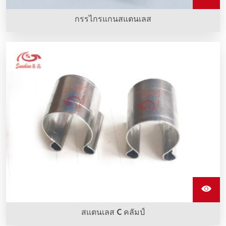
กรรไกรแกนสแตนเลส
คลิปสแตนเลสรูปตัว G ทำจากสแตนเลสเซี่ยงสายที่ถูกติดตั้งกับ
อุปกรณ์ทำความร้อน sic
สแตนเลส C คลัมป์