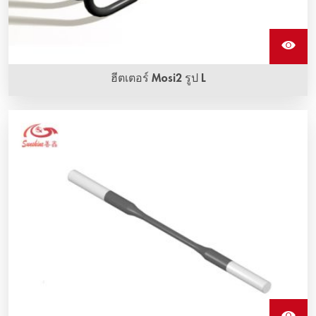
ฮีตเตอร์ Mosi2 รูป L
ส่วนประกอบฮีติ้งอิลิเมนต์โมลิบดีนัมไดซิลิไซด์แบบ L มีให้เลือก
ในหลายรูปร่างและขนาด มีอุณหภูมิการทํางานสูงสุด