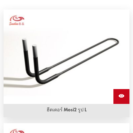
ฮีตเตอร์ Mosi2 รูป L
ส่วนประกอบฮีติ้งอิลิเมนต์โมลิบดีนัมไดซิลิไซด์แบบ L มีให้เลือก
ในหลายรูปร่างและขนาด มีอุณหภูมิการทํางานสูงสุด