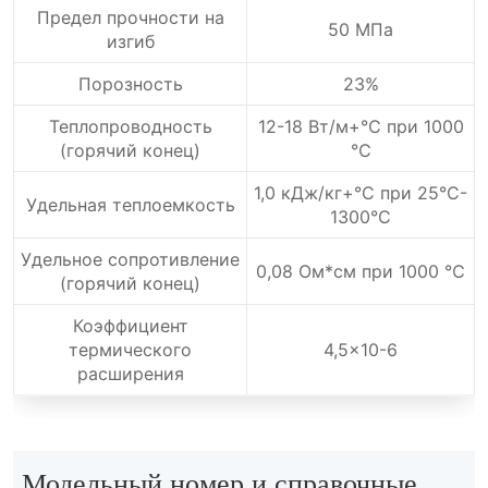
Предел прочности на
50 МПа
изгиб
Порозность
23%
Теплопроводность
12-18 Вт/м+℃ при 1000
(горячий конец)
℃
1,0 кДж/кг+°C при 25°C-
Удельная теплоемкость
1300°C
Удельное сопротивление
0,08 Ом*см при 1000 ℃
(горячий конец)
Коэффициент
термического
4,5x10-6
расширения
Модельный номер и справочные