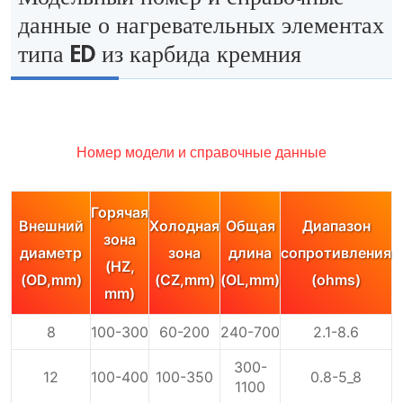
данные о нагревательных элементах
типа ED из карбида кремния
Номер модели и справочные данные
Горячая
Внешний
Холодная
Общая
Диапазон
зона
диаметр
зона
длина
сопротивления
(HZ,
(OD,mm)
(CZ,mm)
(OL,mm)
(ohms)
mm)
8
100-300
60-200
240-700
2.1-8.6
300-
12
100-400
100-350
0.8-5_8
1100