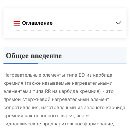
Оглавление
Общее введение
Общее введение
Модельный номер и справочные данные о
нагревательных элементах типа ED из
карбида кремния
Нагревательные элементы типа ED из карбида
кремния (также называемые нагревательными
Номер модели и справочные данные
элементами типа RR из карбида кремния) - это
Установка и эксплуатация нагревательных
прямой стержневой нагревательный элемент
элементов типа ED из карбида кремния
сопротивления, изготовленный из зеленого карбида
кремния как основного сырья, через
Применение нагревательных элементов
гидравлическое предварительное формование,
типа ED из карбида кремния