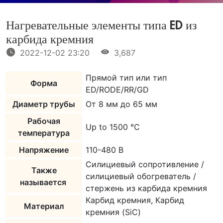
Нагревательные элементы типа ED из
карбида кремния
2022-12-02 23:20
3,687
Прямой тип или тип
Форма
ED/RODE/RR/GD
Диаметр трубы
От 8 мм до 65 мм
Рабочая
Up to 1500 ℃
температура
Напряжение
110-480 В
Силициевый сопротивление /
Также
силициевый обогреватель /
называется
стержень из карбида кремния
Карбид кремния, Карбид
Материал
кремния (SiC)