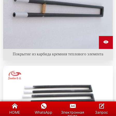
Покрытие из карбида кремния теплового элемента
Применение обогревателей карбида кремния с
покрытием A (водонепроницаемым) в печах с
окислением и паром продлевает срок службы более
чем на 30%.
HOME
WhatsApp
Электронная
Запрос
почта