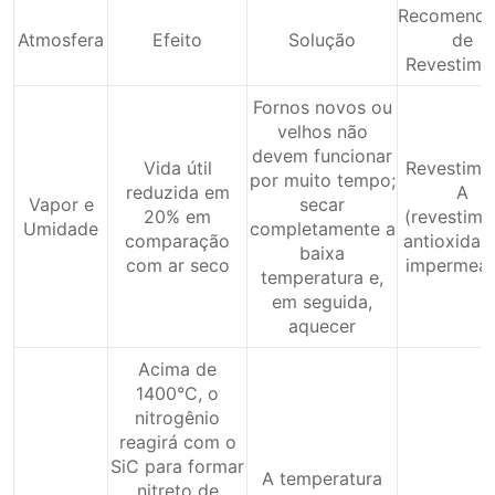
Recomenda
Atmosfera
Efeito
Solução
de
Revestime
Fornos novos ou
velhos não
devem funcionar
Vida útil
Revestime
por muito tempo;
reduzida em
A
Vapor e
secar
20% em
(revestime
Umidade
completamente a
comparação
antioxidan
baixa
com ar seco
impermeáv
temperatura e,
em seguida,
aquecer
Acima de
1400°C, o
nitrogênio
reagirá com o
SiC para formar
A temperatura
nitreto de