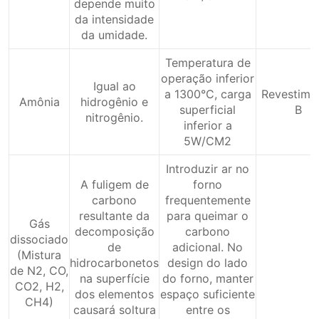
depende muito
da intensidade
da umidade.
Temperatura de
operação inferior
Igual ao
a 1300°C, carga
Revestime
Amônia
hidrogênio e
superficial
B
nitrogênio.
inferior a
5W/CM2
Introduzir ar no
A fuligem de
forno
carbono
frequentemente
resultante da
para queimar o
Gás
decomposição
carbono
dissociado
de
adicional. No
(Mistura
hidrocarbonetos
design do lado
de N2, CO,
na superfície
do forno, manter
CO2, H2,
dos elementos
espaço suficiente
CH4)
causará soltura
entre os