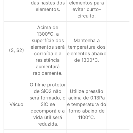
das hastes dos
elementos para
elementos.
evitar curto-
circuito.
Acima de
1300°C, a
superfície dos
Mantenha a
elementos será
temperatura dos
(S, S2)
corroída e a
elementos abaixo
resistência
de 1300°C.
aumentará
rapidamente.
O filme protetor
de SiO2 não
Utilize pressão
será formado, o
acima de 0.13Pa
Vácuo
SiC se
e temperatura do
decomporá e a
forno abaixo de
vida útil será
1100°C.
reduzida.