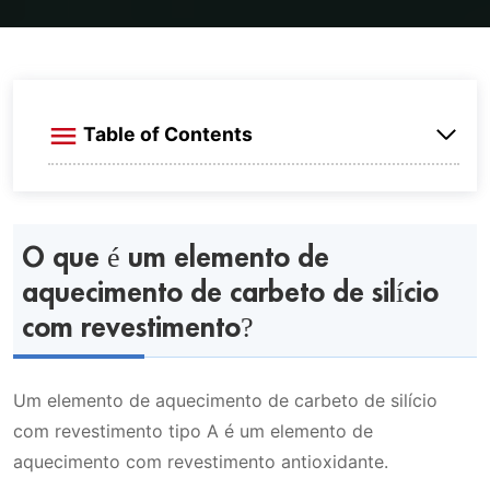
Table of Contents
O que é um elemento de aquecimento de
carbeto de silício com revestimento?
O que é um elemento de
aquecimento de carbeto de silício
Vídeo
Por que você precisa de um
com revestimento?
Tipo de revestimento: A
revestimento?
Um elemento de aquecimento de carbeto de silício
A vantagem do elemento de aquecimento de
Quais são os revestimentos comuns
com revestimento tipo A é um elemento de
carbeto de silício com revestimento tipo A
para elementos de aquecimento de
aquecimento com revestimento antioxidante.
carbeto de silício?