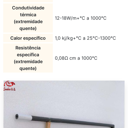
Condutividade
térmica
12-18W/m+℃ a 1000℃
(extremidade
quente)
Calor específico
1,0 kj/kg+℃ a 25℃-1300℃
Resistência
específica
0,08Ω cm a 1000℃
(extremidade
quente)