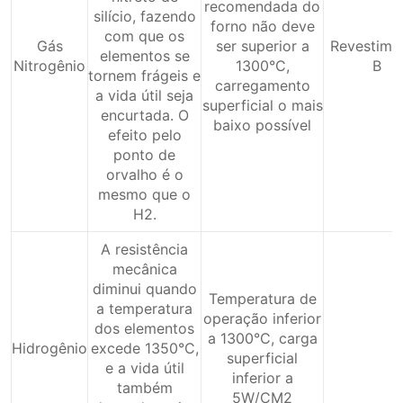
recomendada do
silício, fazendo
forno não deve
com que os
Gás
ser superior a
Revestime
elementos se
Nitrogênio
1300°C,
B
tornem frágeis e
carregamento
a vida útil seja
superficial o mais
encurtada. O
baixo possível
efeito pelo
ponto de
orvalho é o
mesmo que o
H2.
A resistência
mecânica
diminui quando
Temperatura de
a temperatura
operação inferior
dos elementos
a 1300°C, carga
Hidrogênio
excede 1350°C,
superficial
e a vida útil
inferior a
também
5W/CM2