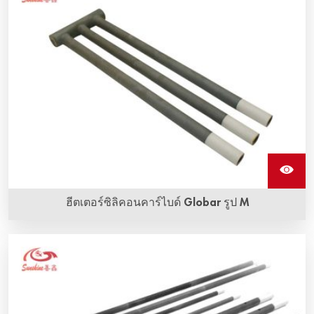
ฮีตเตอร์ซิลิคอนคาร์ไบด์ Globar รูป M
คุณภาพพรีเมี่ยม, การสนับสนุนเทคโนโลยีและบริการมืออาชีพ,
การจัดส่งรวดเร็ว ตระหนักราย! องค์ประกอบทำความร้อนซิลิ
คอนคาร์ไบด์ Globar สอบถามเดี๋ยวนี้! Sunshine มีประสบการณ์
มากกว่า 20 ปีครับ.