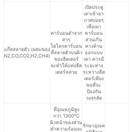
เปิดประตู
เตาเข้าอา
กาศบ่อยๆ
เพื่อเผา
คาร์บอนดําจาก
คาร์บอน
สาร
ส่วนเกิน
ไฮโดรคาร์บอน
ทางด้าน
แก๊สสลายตัว (ผสมของ
ที่สลายตัวบนผิว
ออกแบบ
N2,CO,CO2,H2,CH4)
ของฮีตเตอร์
เตา ควรมี
จะทําให้แท่งฮีต
ระยะห่าง
เตอร์หลวม
ระหว่างฮีต
เตอร์เพียง
พอที่จะ
ป้องกัน
วงจรลัด
ที่อุณหภูมิสูง
กว่า 1300°C
ผิวหน้าของส่วน
รักษาอุณห
ทําความร้อนจะ
ภูมิฮีตเต