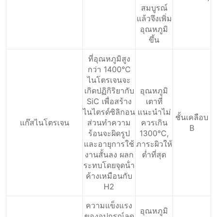
สมบูรณ์
แล้วจึงเพิ่ม
อุณหภูมิ
ขึ้น
ที่อุณหภูมิสูง
กว่า 1400°C
ไนโตรเจนจะ
เกิดปฏิกิริยากับ
อุณหภูมิ
SiC เพื่อสร้าง
เตาที่
ไนไตรด์ซิลิกอน
แนะนำไม่
ชั้นเคลือบ
แก๊สไนโตรเจน
ส่วนทําความ
ควรเกิน
B
ร้อนจะผิดรูป
1300℃,
และอายุการใช้
ภาระผิวให้
งานสั้นลง ผลก
ต่ำที่สุด
ระทบโดยจุดน้ํา
ค้างเหมือนกับ
H2
ความแข็งแรง
อุณหภูมิ
ของอุปกรณ์ลด