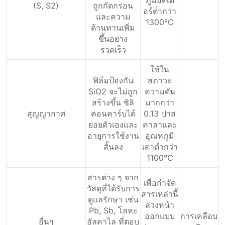
(S, S2)
ถูกกัดกร่อน
อร์ต่ํากว่า
และความ
1300°C
ต้านทานเพิ่ม
ขึ้นอย่าง
รวดเร็ว
ใช้ใน
ฟิล์มป้องกัน
สภาวะ
SiO2 จะไม่ถูก
ความดัน
สร้างขึ้น ซิลิ
มากกว่า
สุญญากาศ
คอนคาร์บได้
0.13 ปาส
ย่อยตัวเองและ
คาลาและ
อายุการใช้งาน
อุณหภูมิ
สั้นลง
เตาต่ำกว่า
1100℃
สารต่าง ๆ จาก
เพื่อกำจัด
วัสดุที่ได้รับการ
สารเหล่านี้
ดูแลรักษา เช่น
ล่วงหน้า
Pb, Sb, โลหะ
ออกแบบ
การเคลือบ
อื่นๆ
อัลคาไล ที่ตอบ