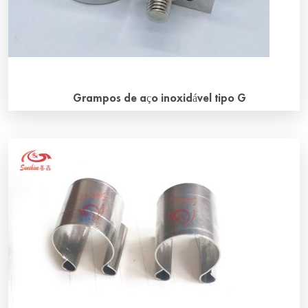
Grampos de aço inoxidável tipo G
O que são grampos de aço inoxidável tipo G? O grampo
de aço inoxidável tipo G tem a mesma função do grampo
de aço inoxidável tipo C e é usado para fixar o fio
trançado nos elementos de aquecimento de carbeto de
silício. O material é aço inoxidável de alta qualidade.
Limitação de temperatura Os grampos são feitos de aço
inoxidável resistente ao calor e nunca devem ser
utilizados […]