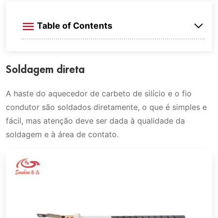
Table of Contents
Os métodos de conexão das hastes de
Soldagem direta
aquecimento de carbeto de silício
Soldagem direta
A haste do aquecedor de carbeto de silício e o fio
Conexão tipo mola
condutor são soldados diretamente, o que é simples e
Conexão espiral
fácil, mas atenção deve ser dada à qualidade da
soldagem e à área de contato.
Conexão tipo braçadeira