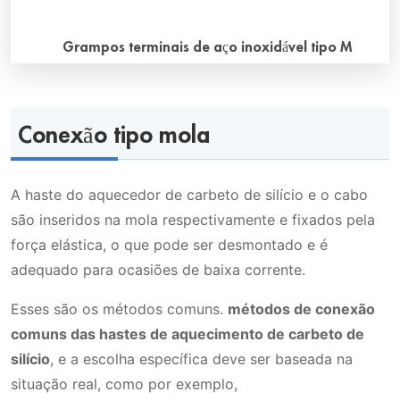
Grampos terminais de aço inoxidável tipo M
O que são grampos terminais de aço inoxidável tipo M?
Os grampos terminais de aço inoxidável tipo M são
Conexão tipo mola
grampos para os elementos de aquecimento de carbeto
de silício feitos de aço inoxidável de alta qualidade. O
grampo de conexão tipo M de aço inoxidável é usado
A haste do aquecedor de carbeto de silício e o cabo
para o elemento de aquecimento de SiC. Os acessórios
são inseridos na mola respectivamente e fixados pela
comuns dos elementos de aquecimento de carbeto de
força elástica, o que pode ser desmontado e é
silício incluem tiras de conexão trançadas de alumínio e
adequado para ocasiões de baixa corrente.
grampos. Por que […]
Esses são os métodos comuns.
métodos de conexão
comuns das hastes de aquecimento de carbeto de
silício
, e a escolha específica deve ser baseada na
situação real, como por exemplo,