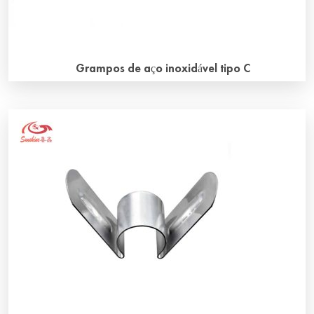
Grampos de aço inoxidável tipo C
O que são grampos de aço inoxidável tipo C? Os grampos
de aço inoxidável tipo C são usados para segurar as tiras
de alumínio comprimidas ao redor da circunferência dos
elementos de aquecimento de carbeto de silício. O
material é aço inoxidável de alta qualidade. Local de
instalação dos grampos de aço inoxidável tipo C A tira de
alumínio e o grampo de aço inoxidável tipo C devem ser
instalados no final […]