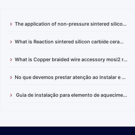
The application of non-pressure sintered silicon carbide and reactive sintered silicon carbide
What is Reaction sintered silicon carbide ceramics？
What is Copper braided wire accessory mosi2 resistance
No que devemos prestar atenção ao instalar e substituir as hastes de carbeto de silício?
Guia de instalação para elemento de aquecimento de dissilicieto de molibdênio (MoSi2)