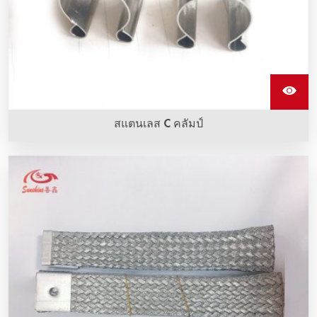
สแตนเลส C คลัมป์
กรรไกรแกนสแตนเลสใช้สำหรับการคว่ำสายเชื่อมเข้ากับอิเล
เมนต์การทำความร้อน Sic