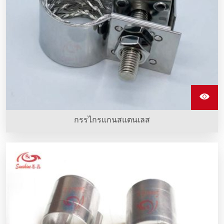
กรรไกรแกนสแตนเลส
คลิปสแตนเลสรูปตัว G ทำจากสแตนเลสเซี่ยงสายที่ถูกติดตั้งกับ
อุปกรณ์ทำความร้อน sic