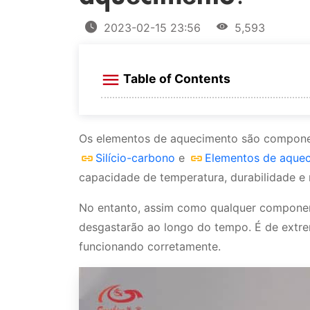
2023-02-15 23:56
5,593
Table of Contents
Como testar elementos de aquecimen
Inspeção Visual
Os elementos de aquecimento são compone
Silício-carbono
e
Elementos de aque
Teste de Resistência
capacidade de temperatura, durabilidade e r
Teste de Condutividade
No entanto, assim como qualquer componen
Teste de Isolamento
desgastarão ao longo do tempo. É de extre
funcionando corretamente.