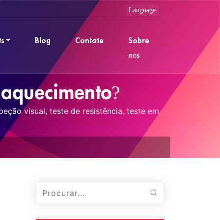
ts
Blog
Contate
Sobre
nós
e aquecimento?
eção visual, teste de resistência, teste em