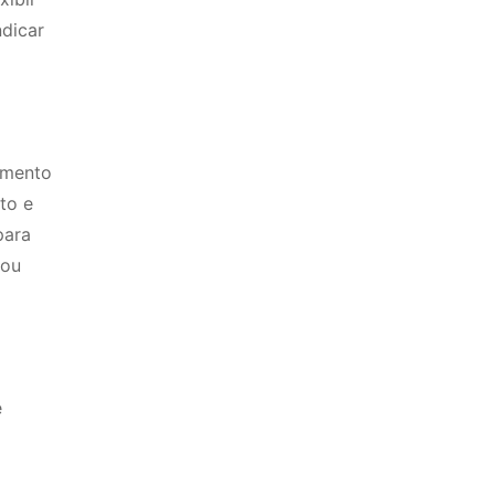
ndicar
cimento
to e
para
 ou
e