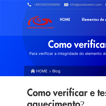
+8615093306690
info@sicelement.com
HOME
Elementos de
Como verifica
Para verificar a integridade do elemento d
HOME
Blog
Como verificar e te
aquecimento?