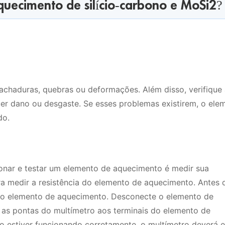
uecimento de silício-carbono e MoSi2?
 rachaduras, quebras ou deformações. Além disso, verifique
uer dano ou desgaste. Se esses problemas existirem, o ele
do.
onar e testar um elemento de aquecimento é medir sua
para medir a resistência do elemento de aquecimento. Antes 
o do elemento de aquecimento. Desconecte o elemento de
 as pontas do multímetro aos terminais do elemento de
 estiver funcionando corretamente, o multímetro deverá e