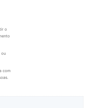
ir o
amento
e ou
ma com
soas.