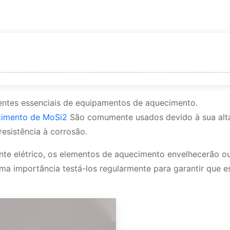
to de silício-carbono e MoSi2?
ntes essenciais de equipamentos de aquecimento.
cimento de MoSi2
São comumente usados devido à sua alt
esistência à corrosão.
te elétrico, os elementos de aquecimento envelhecerão o
ma importância testá-los regularmente para garantir que e