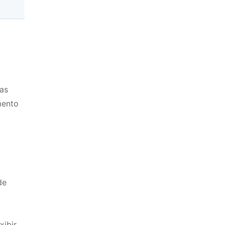
 as
mento
de
xibir