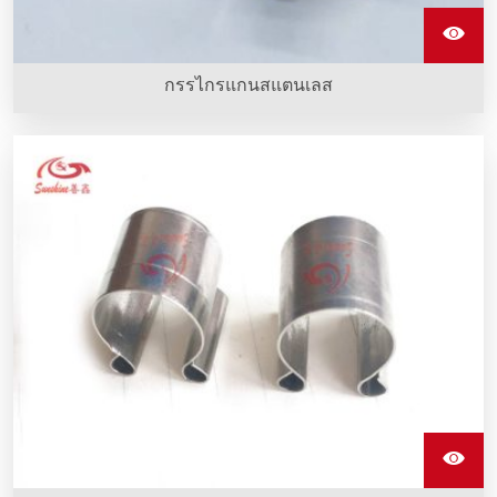
กรรไกรแกนสแตนเลส
คลิปสแตนเลสรูปตัว G ทำจากสแตนเลสเซี่ยงสายที่ถูกติดตั้งกับ
อุปกรณ์ทำความร้อน sic