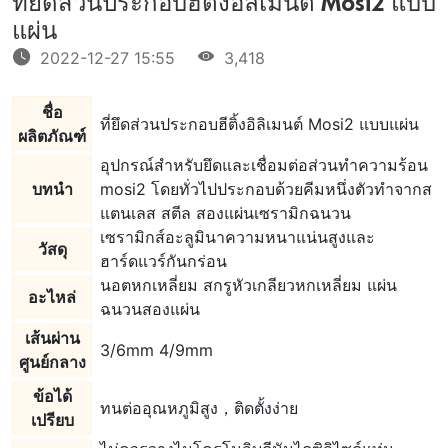
ที่ยึดส่วนประกอบฮีติ้งอิลิเมนต์ Mosi2 แบบ
แผ่น
2022-12-27 15:55
3,418
ชื่อ
ที่ยึดส่วนประกอบฮีติ้งอิลิเมนต์ Mosi2 แบบแผ่น
ผลิตภัณฑ์
อุปกรณ์สําหรับยึดและเชื่อมต่อส่วนทําความร้อน
บทนํา
mosi2 โดยทั่วไปประกอบด้วยคีมหนึ่งตัวทําจากส
แตนเลส สตีล สองแผ่นเซรามิกฉนวน
เซรามิกส์อะลูมินาความหนาแน่นสูงและ
วัสดุ
ฮาร์ดแวร์กันกร่อน
นอตหกเหลี่ยม สกรูหัวเกลียวหกเหลี่ยม แผ่น
อะไหล่
ฉนวนสองแผ่น
เส้นผ่าน
3/6mm 4/9mm
ศูนย์กลาง
ข้อได้
ทนต่ออุณหภูมิสูง，ติดตั้งง่าย
เปรียบ