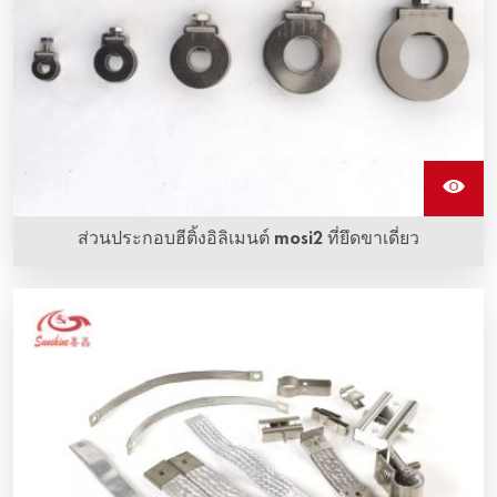
ส่วนประกอบฮีติ้งอิลิเมนต์ mosi2 ที่ยึดขาเดี่ยว