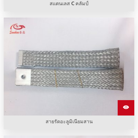
สแตนเลส C คลัมป์
กรรไกรแกนสแตนเลสใช้สำหรับการคว่ำสายเชื่อมเข้ากับอิเล
เมนต์การทำความร้อน Sic
สายรัดอะลูมิเนียมสาน
สายรัดอะลูมิเนียมสานทําจากลวดอะลูมิเนียมหลายเส้น ยืดหยุ่น