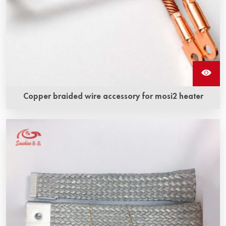
Copper braided wire accessory for mosi2 heater
Аксессуар - медный оплетенный провод для
нагревателя Mosi2 представляет собой медную
оплетку и нагревательный элемент из
молибдендисилицида, тесно объединенные
специальной технологией для создания
интегрированной структуры.