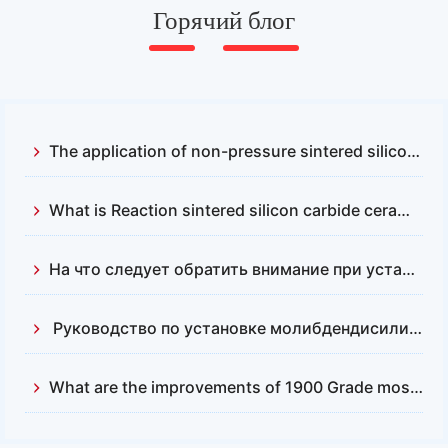
устойчивы к окислению при очень высоких
Горячий блог
температурах.
The application of non-pressure sintered silicon carbide and reactive sintered silicon carbide
What is Reaction sintered silicon carbide ceramics？
На что следует обратить внимание при установке и замене нагревательных стержней из карбида кремния?
Руководство по установке молибдендисилицидных (Mosi2) нагревательных элементов
What are the improvements of 1900 Grade mosi2 heating element compared with 1700?