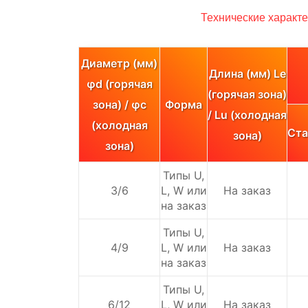
Технические характе
Диаметр (мм)
Длина (мм) Le
φd (горячая
(горячая зона)
зона) / φc
Форма
/ Lu (холодная
(холодная
Ста
зона)
зона)
Типы U,
3/6
L, W или
На заказ
на заказ
Типы U,
4/9
L, W или
На заказ
на заказ
Типы U,
6/12
L, W или
На заказ