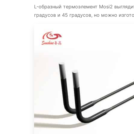
Технические характеристики L-
Двухштекерные элементы с прям
L-образный термоэлемент Mosi2 выглядит
градусов и 45 градусов, но можно изгот
Температура использования в ра
Замена элемента
Видео