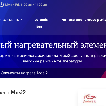
Mon - Fri: 8.00am - 11.00pm
ые элементы
ceramic
Furnace and furnace parts
fiber
ный нагревательный элеме
формы из молибдендисилицида Mosi2 доступны в разли
высокие рабочие температуры.
Элементы нагрева Mosi2
мент Mosi2