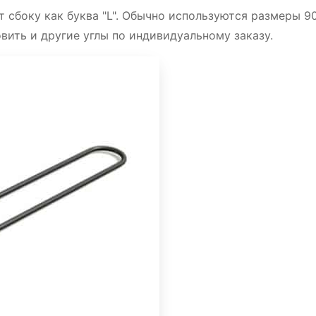
образного термоэлемента Mosi2
ыми выводами определяются:
 сбоку как буква "L". Обычно используются размеры 9
овить и другие углы по индивидуальному заказу.
зличных атмосферах