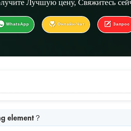
лучите
Лучшую цену
, Свяжитесь сей
WhatsApp
Онлайн-Чат
Запрос
ment？
разного термоэлемента Mosi2
ing element？
му термоэлементу Mosi2