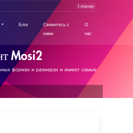
Блог
Свяжитесь с
О
нами
нас
нт Mosi2
чных формах и размерах и имеют самые