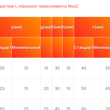
ристики L-образного термоэлемента Mosi2
a(мм)
g(мм)
f(мм)
h(мм)
n(мм)
ндарт
Минимальный
Стандарт
Минима
25
12
15
30
10
40
35
25
15
20
30
10
50
45
50
25
25
45
15
90
70