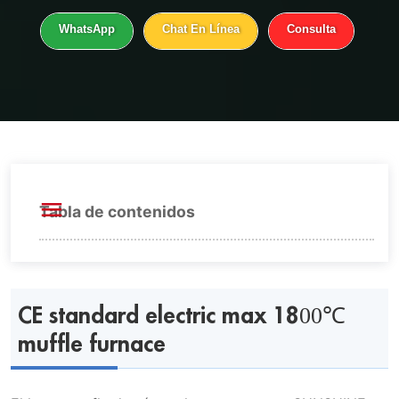
WhatsApp
Chat En Línea
Consulta
Tabla de contenidos
CE standard electric max 1800℃ muffle
furnace
CE standard electric max 1800℃
muffle furnace
Características del horno mufla de 1800℃