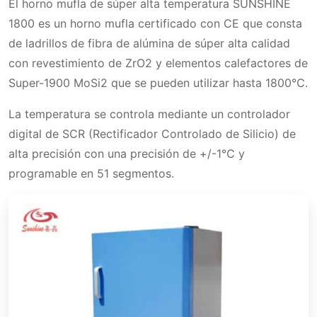
El horno mufla de súper alta temperatura SUNSHINE
Especificaciones de los elementos
1800 es un horno mufla certificado con CE que consta
calefactores de mosi2 del horno mufla de
de ladrillos de fibra de alúmina de súper alta calidad
1800℃
con revestimiento de ZrO2 y elementos calefactores de
Super-1900 MoSi2 que se pueden utilizar hasta 1800℃.
Especificaciones técnicas
Tamaño estándar del horno mufla de 1800℃
La temperatura se controla mediante un controlador
Aplicación
digital de SCR (Rectificador Controlado de Silicio) de
alta precisión con una precisión de +/-1℃ y
programable en 51 segmentos.