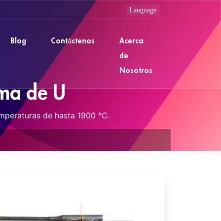
Blog
Contáctenos
Acerca
de
Nosotros
rma de U
emperaturas de hasta 1900 °C.