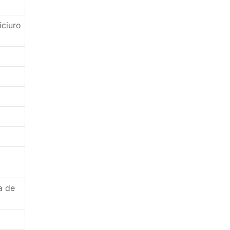
iciuro
a de