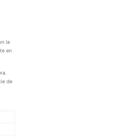
on la
nte en
ra.
cie de