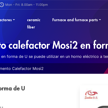
Mon - Fri: 8.00am - 11.00pm
actores
ceramic
Furnace and furnace parts
fiber
o calefactor Mosi2 en fo
 en forma de U se puede utilizar en un horno eléctrico a t
mento Calefactor Mosi2
forma de U