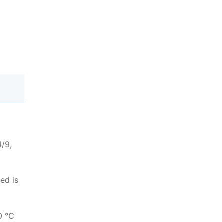
4/9,
ed is
00 ℃