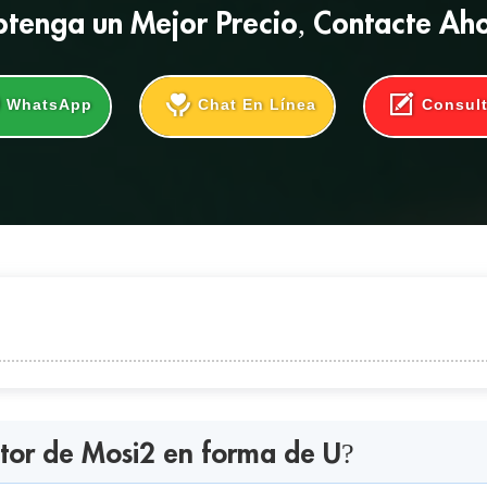
tenga un
Mejor Precio
, Contacte Ah
WhatsApp
Chat En Línea
Consul
Mosi2 en forma de U?
tor de Mosi2 en forma de U?
o calefactor de Mosi2 en forma de U