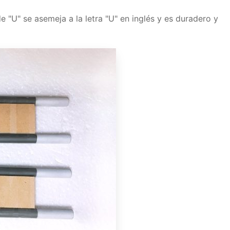
lefactor de Mosi2 en forma de U
tor de Mosi2 en forma de U
 "U" se asemeja a la letra "U" en inglés y es duradero y
rminales rectos están definidos por
emento calefactor de Mosi2
or de Mosi2 en forma de U