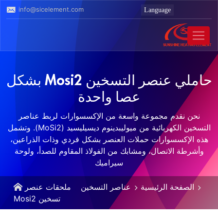
info@sicelement.com
حاملي عنصر التسخين Mosi2 بشكل
عصا واحدة
نحن نقدم مجموعة واسعة من الإكسسوارات لربط عناصر
التسخين الكهربائية من ميوليبدينوم ديسيليسيد (MoSi2). وتشمل
هذه الإكسسوارات حملات العنصر بشكل فردي وذات الذراعين،
وأشرطة الاتصال، ومشابك من الفولاذ المقاوم للصدأ، ولوحة
سيراميك
الصفحة الرئيسية
عناصر التسخين
ملحقات عنصر
تسخين Mosi2