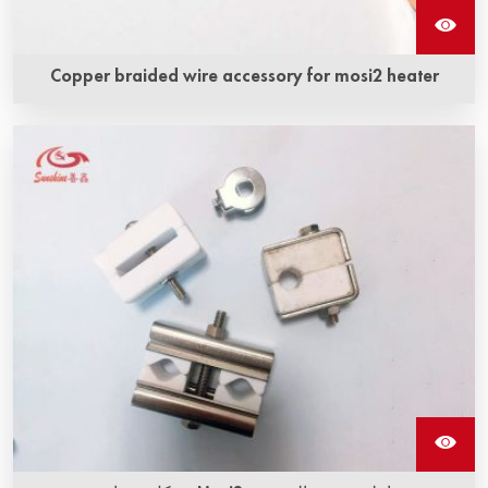
Copper braided wire accessory for mosi2 heater
ملحق سلك نحاسي مضفور لمدفأة MoSi2 هو نوع من الشريط
النحاسي المضفور وعنصر التسخين من مركب ثاني أكسيد
الموليبدينوم الذي يتم دمجه بشكل وثيق بواسطة تقنية خاصة لتكوين
هيكل متكامل.