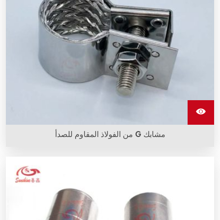
مشابك G من الفولاذ المقاوم للصدأ
مشابك الفولاذ المقاوم للصدأ G مصنوعة من الفولاذ المقاوم للصدأ،
وباستخدامها يتم تثبيت الأسلاك المضفرة على عناصر التسخين
بالسيليكون كاربيد.