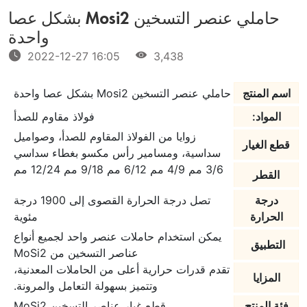
حاملي عنصر التسخين Mosi2 بشكل عصا
واحدة
2022-12-27 16:05
3,438
اسم المنتج
حاملي عنصر التسخين Mosi2 بشكل عصا واحدة
المواد:
فولاذ مقاوم للصدأ
زوايا من الفولاذ المقاوم للصدأ، وصواميل
قطع الغيار
سداسية، ومسامير رأس مكسو بغطاء سداسي
3/6 مم 4/9 مم 6/12 مم 9/18 مم 12/24 مم
القطر
درجة
تصل درجة الحرارة القصوى إلى 1900 درجة
الحرارة
مئوية
يمكن استخدام حاملات عنصر واحد لجميع أنواع
التطبيق
عناصر التسخين من MoSi2
تقدم قدرات حرارية أعلى من الحاملات المعدنية،
المزايا
وتتميز بسهولة التعامل والمرونة.
فئة المنتج
قطع غيار عناصر التسخين MoSi2