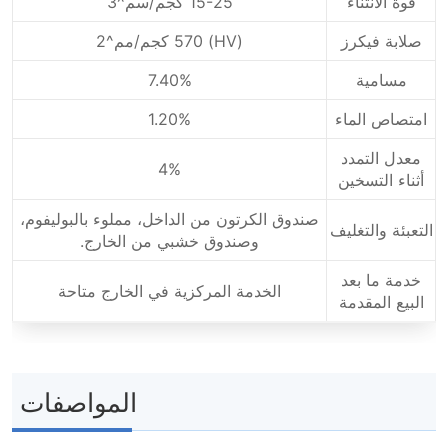
قوة الانثناء
15-25 كجم/سم^3
صلابة فيكرز
(HV) 570 كجم/مم^2
مسامية
7.40%
امتصاص الماء
1.20%
معدل التمدد
4%
أثناء التسخين
صندوق الكرتون من الداخل، مملوء بالبوليفوم،
التعبئة والتغليف
وصندوق خشبي من الخارج.
خدمة ما بعد
الخدمة المركزية في الخارج متاحة
البيع المقدمة
المواصفات