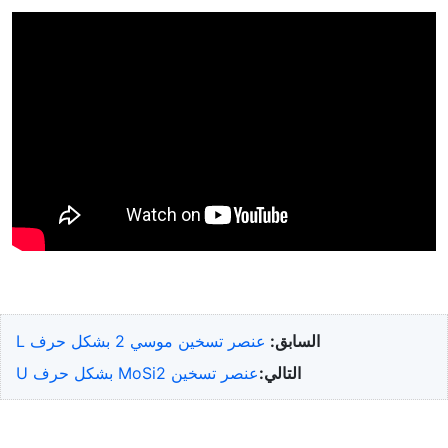
السابق:
عنصر تسخين موسي 2 بشكل حرف L
التالي:
عنصر تسخين MoSi2 بشكل حرف U