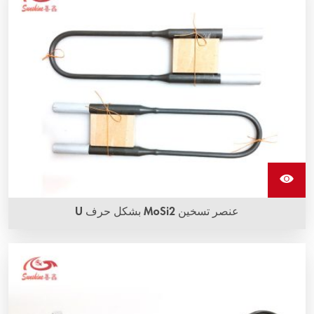
واحدة. يمكنها تحمل التآكل بدرجات حرارة عالية جدًا.
عنصر تسخين MoSi2 بشكل حرف U
يمكن استخدام عنصر تسخين MoSi2 بشكل حرف U في الفرن
الكهربائي لدرجات حرارة تصل إلى 1900 درجة مئوية.