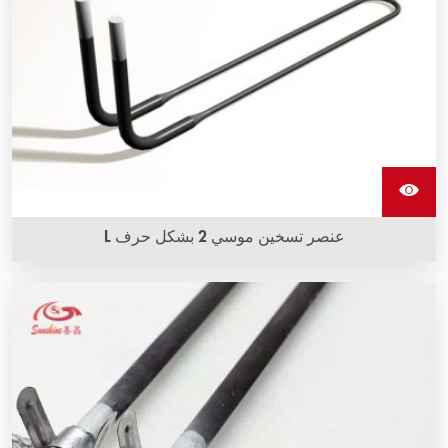
عنصر تسخين موسي 2 بشكل حرف L
تتوفر عناصر التسخين L shape من ثاني أكسيد الموليبدينوم
(MoSi2) بأشكال وأحجام متنوعة وتتميز بأعلى درجات الحرارة
التشغيلية.