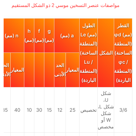
مواصفات عنصر التسخين موسي 2 ذو الشكل المستقيم
القطر
الطول
h
f
g
(مم) φd
(مم) Le
a (مم)
n (مم)
(مم)
(مم)
(مم)
(المنطقة
(المنطقة
الساخنة)
الشكل
الساخنة)
/ Lu
/ φc
الحد
الحد
المعيار
المعيار
(المنطقة
(المنطقة
الأدنى
الأدنى
الباردة)
الباردة)
شكل
U،
شكل L،
3/6
تخصيص
25
12
15
30
10
40
35
شكل
W أو
مخصص