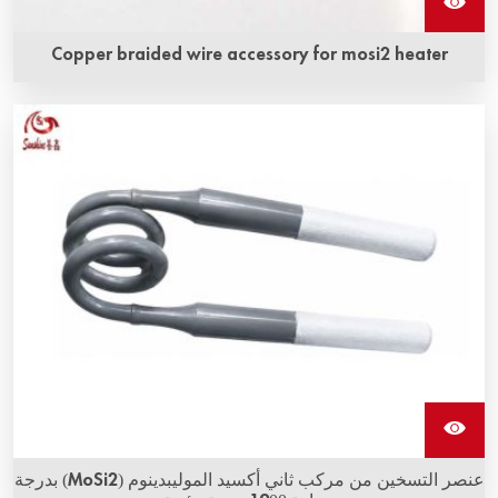
Copper braided wire accessory for mosi2 heater
ملحق سلك نحاسي مضفور لمدفأة MoSi2 هو نوع من الشريط
النحاسي المضفور وعنصر التسخين من مركب ثاني أكسيد
الموليبدينوم الذي يتم دمجه بشكل وثيق بواسطة تقنية خاصة لتكوين
هيكل متكامل.
عنصر التسخين من مركب ثاني أكسيد الموليبدينوم (MoSi2) بدرجة