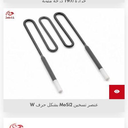
حرارة 1900 درجة مئوية
عناصر التسخين من مركب ثاني أكسيد الموليبدينوم بدرجة حرارة
1900 درجة مئوية متاحة بأشكال متعددة، مثل العناصر المستقيمة
والعناصر بشكل حرف U والعناصر بشكل حرف W والعناصر بشكل
حرف L أو عناصر مثنية في مجموعة واسعة من الأشكال والأحجام،
وتتميز جميعها بعمر طويل وأداء متسق.
عنصر تسخين MoSi2 بشكل حرف W
عناصر تسخين MoSi2 بشكل حرف W، المعروفة أيضًا باسم عناصر
تسخين مركب ثاني أكسيد الموليبدينوم، هي عناصر تسخين MoSi2