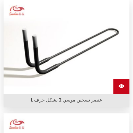
عنصر تسخين موسي 2 بشكل حرف L
تتوفر عناصر التسخين L shape من ثاني أكسيد الموليبدينوم
(MoSi2) بأشكال وأحجام متنوعة وتتميز بأعلى درجات الحرارة
التشغيلية.