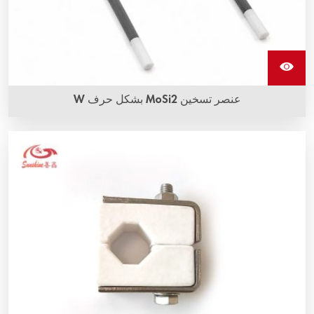
عنصر تسخين MoSi2 بشكل حرف W
عناصر تسخين MoSi2 بشكل حرف W، المعروفة أيضًا باسم عناصر
تسخين مركب ثاني أكسيد الموليبدينوم، هي عناصر تسخين MoSi2
واحدة. يمكنها تحمل التآكل بدرجات حرارة عالية جدًا.