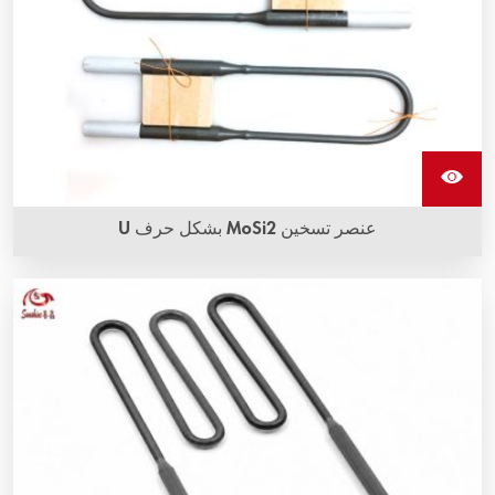
عنصر تسخين MoSi2 بشكل حرف U
يمكن استخدام عنصر تسخين MoSi2 بشكل حرف U في الفرن
الكهربائي لدرجات حرارة تصل إلى 1900 درجة مئوية.