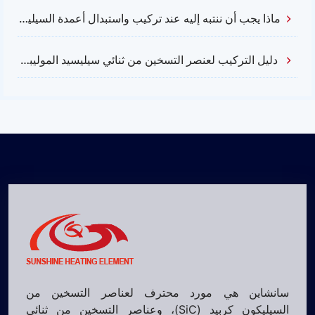
ماذا يجب أن ننتبه إليه عند تركيب واستبدال أعمدة السيليكون كربيد؟
دليل التركيب لعنصر التسخين من ثنائي سيليسيد الموليبدينوم (MOSI2)
سانشاين هي مورد محترف لعناصر التسخين من
السيليكون كربيد (SiC)، وعناصر التسخين من ثنائي