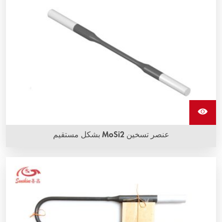
عنصر تسخين MoSi2 بشكل مستقيم
عمر خدمة طويل ومقاومة للتآكل ومضادة للأكسدة هي المزايا الأكثر
وضوحًا لعنصر تسخين MoSi2 بشكل مستقيم من شركة سانشاين.