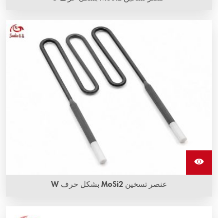
يمكن استخدام عنصر تسخين MoSi2 بشكل حرف U في الفرن
الكهربائي لدرجات حرارة تصل إلى 1900 درجة مئوية.
عنصر تسخين MoSi2 بشكل حرف W
عناصر تسخين MoSi2 بشكل حرف W، المعروفة أيضًا باسم عناصر