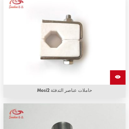
تسخين مركب ثاني أكسيد الموليبدينوم، هي عناصر تسخين MoSi2
واحدة. يمكنها تحمل التآكل بدرجات حرارة عالية جدًا.
حاملات عناصر التدفئة Mosi2