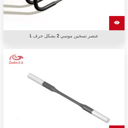
عنصر تسخين موسي 2 بشكل حرف L
تتوفر عناصر التسخين L shape من ثاني أكسيد الموليبدينوم
(MoSi2) بأشكال وأحجام متنوعة وتتميز بأعلى درجات الحرارة
التشغيلية.