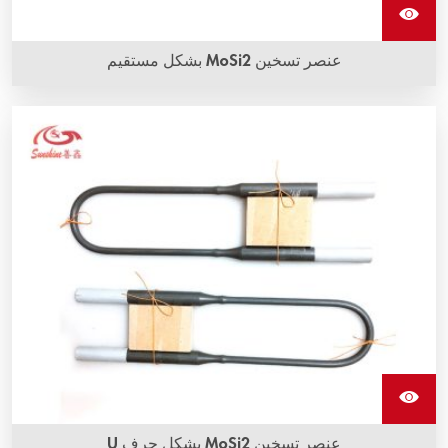
عنصر تسخين MoSi2 بشكل مستقيم
عمر خدمة طويل ومقاومة للتآكل ومضادة للأكسدة هي المزايا الأكثر
وضوحًا لعنصر تسخين MoSi2 بشكل مستقيم من شركة سانشاين.
عنصر تسخين MoSi2 بشكل حرف U