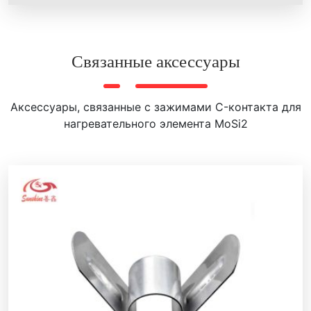
Труба защитная из карбида кремния обладает
высокими прочностными характеристиками,
сравнимыми с алмазом, обладает отличной
Связанные аксессуары
теплопроводностью, низким тепловым расширением и
устойчивостью к кислотам. Используется для защиты
датчиков температуры от повреждений в агрессивных
Аксессуары, связанные с зажимами C-контакта для
условиях, особенно при высоких температурах и в
нагревательного элемента MoSi2
коррозионных атмосферах.