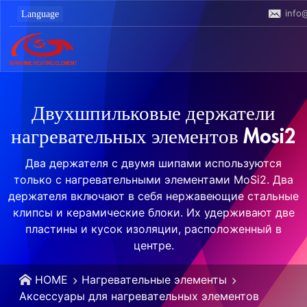
info
Двухшпильковые держатели
нагревательных элементов Mosi2
Два держателя с двумя шипами используются
только с нагревательными элементами MoSi2. Два
держателя включают в себя нержавеющие стальные
клипсы и керамические блоки. Их удерживают две
пластины и кусок изоляции, расположенный в
центре.
HOME
Нагревательные элементы
Аксессуары для нагревательных элементов