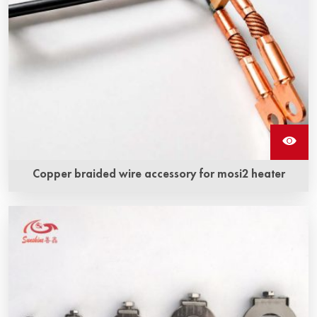
Copper braided wire accessory for mosi2 heater
Аксессуар - медный оплетенный провод для
нагревателя Mosi2 представляет собой медную
оплетку и нагревательный элемент из
молибдендисилицида, тесно объединенные
специальной технологией для создания
интегрированной структуры.