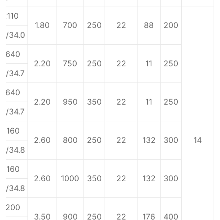
2110
1.80
700
250
22
88
200
2/34.0
2640
2.20
750
250
22
11
250
76/34.7
2640
2.20
950
350
22
11
250
76/34.7
3160
2.60
800
250
22
132
300
14
0/34.8
3160
2.60
1000
350
22
132
300
0/34.8
4200
3.50
900
250
22
176
400