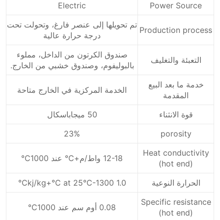
Electric
Power Source
تم تحويلها إلى عنصر فارغ، وتحولت تحت
Production process
درجة حرارة عالية
صندوق الكرتون من الداخل، مملوء
التعبئة والتغليف
بالبوليفوم، وصندوق خشبي من الخارج.
خدمة ما بعد البيع
الخدمة المركزية في الخارج متاحة
المقدمة
قوة الانثناء
50 ميجاباسكال
23%
porosity
Heat conductivity
12-18 واط/م+℃ عند 1000℃
(hot end)
الحرارة النوعية
1.0 kj/kg+℃ at 25℃-1300℃
Specific resistance
0.08 أوم سم عند 1000℃
(hot end)