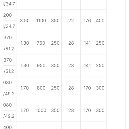
21/34.7
4200
3.50
1100
350
22
176
400
21/34.7
3370
1.30
750
250
28
141
250
66/51.2
3370
1.30
950
350
28
141
250
66/51.2
4080
1.70
800
250
28
170
300
3/49.2
4080
1.70
1000
350
28
170
300
3/49.2
5400