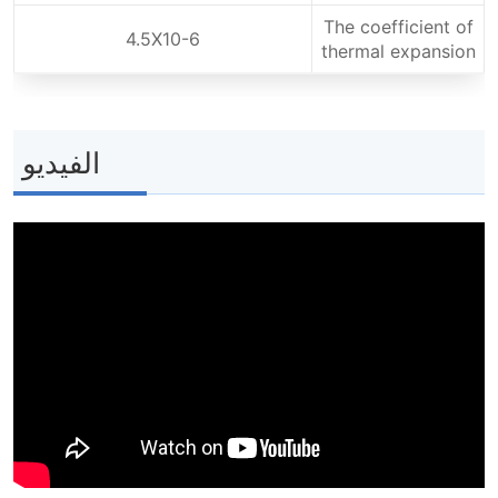
The coefficient of
4.5X10-6
thermal expansion
الفيديو