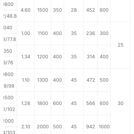
10800
4.60
1500
350
28
452
800
22/48.8
6040
1.00
1100
400
35
236
300
7.8/77.8
25
7350
1.34
1200
400
35
314
400
99/76
10800
1.10
1300
400
45
472
500
109/99
13500
1.28
1800
600
45
566
600
30
32/102
22000
2.10
2000
500
45
942
1000
14/103