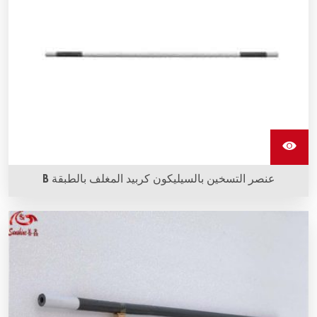
عنصر التسخين بالسيليكون كربيد المغلف بالطبقة B
عناصر التسخين من السيليكون كربيد المغطاة بالنيتروجين (B) تتكون
من طبقة من النتريد على سطح عنصر التسخين. يمكن لهذه الطبقة
أن تمد عمر الخدمة لعناصر التسخين.