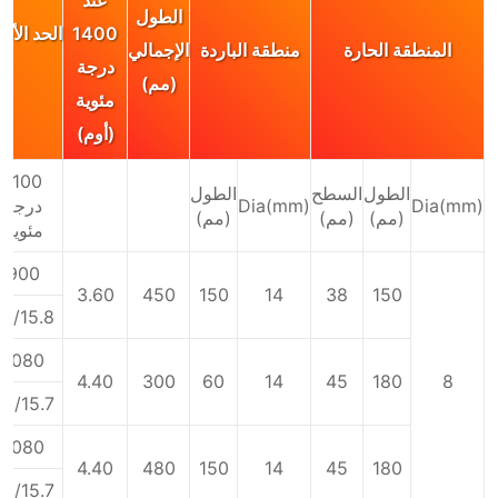
الطول
1400
الحد الأق
المنطقة الحارة
منطقة الباردة
الإجمالي
درجة
(مم)
مئوية
(أوم)
1100
الطول
السطح
الطول
Dia(mm)
Dia(mm)
درجة
(مم)
(مم)
(مم)
مئوية
900
3.60
450
150
14
38
150
57/15.8
1080
4.40
300
60
14
45
180
8
69/15.7
1080
4.40
480
150
14
45
180
69/15.7