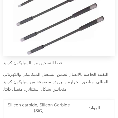
استخدامات عصا التسخين من نوع DB
بالسيليكون كربيد
مزايا عصا التسخين من نوع DB بالسيليكون
كربيد
When you inquiry, Please inform us
عصا التسخين من السيليكون كربيد
التقنية الخاصة بالاتصال تضمن التشغيل الميكانيكي والكهربائي
المثالي. مناطق الحرارة والبرودة مصنوعة من سيليكون كربيد
متجانس بشكل استثنائي، متصل ذاتيًا.
Silicon carbide, Silicon Carbide
المواد:
(SiC)