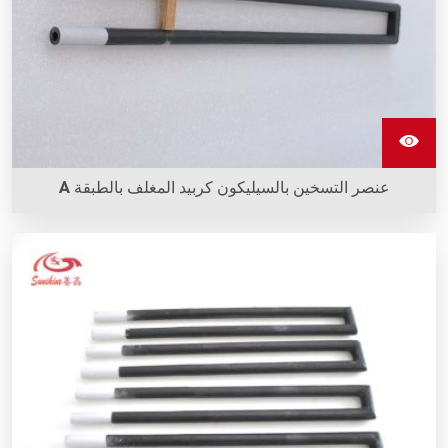
عنصر التسخين بالسيليكون كربيد المغلف بالطبقة A
تطبيق طلاء عنصر تسخين كربيد السيليكون A (مضاد للماء) في
المدافئ التي تعاني من الأكسدة والبخار قد زاد من عمر العنصر
بنسبة تزيد عن 30٪.