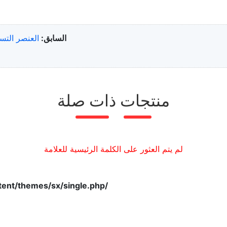
السابق:
العنصر التسخيني من MoSi2 تالف
منتجات ذات صلة
لم يتم العثور على الكلمة الرئيسية للعلامة
/www/wwwroot/sicelements.com/wp-content/themes/sx/single.php