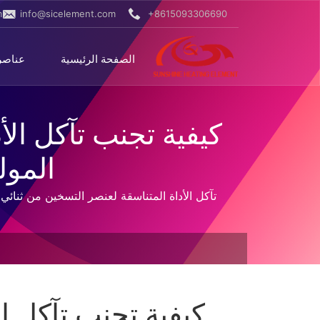
m
info@sicelement.com
+8615093306690
الصفحة الرئيسية
عناصر
كيفية تجنب تآكل الأ
المول
تآكل الأداة المتناسقة لعنصر التسخين من ثنائي
كيفية تجنب تآكل ا