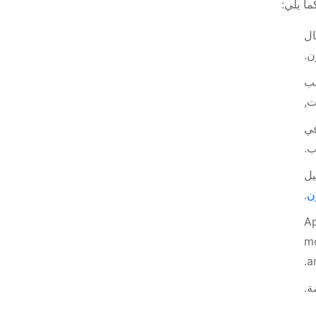
ا يلي:
ال
ن.
نب
ت,
في
ب.
يل
ن
.
Ap
mo
a
ة.