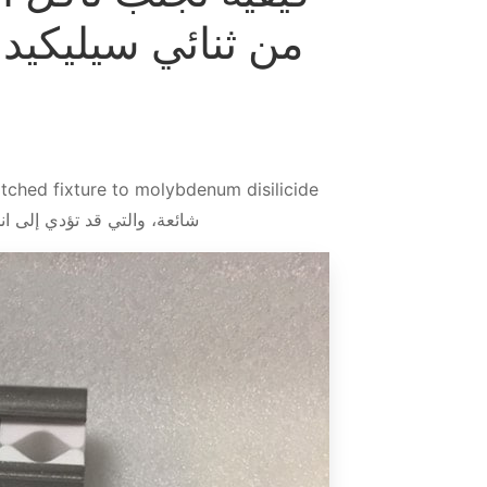
من ثنائي سيليكيد 
tched fixture to molybdenum disilicide
شائعة، والتي قد تؤدي إلى ان