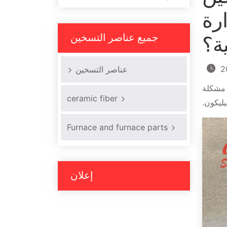
رة
جميع عناصر التسخين
ة؟
2
عناصر التسخين
 مشكلة
ceramic fiber
ليكون.
Furnace and furnace parts
إعلان