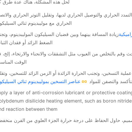
لحل هذه المشكلة، هناك عدة طرق كم
تمدد الحراري والتوصيل الحراري لديها، وتقليل التوتر الحراري والاتص
الحراري مع موليبدينوم ثنائي السيليكو
اميكية
زيادة المسافة بينهما وبين قضبان السيليكون الموليبدينوم، وتج
الضغط الزائد أو فقدان الثبا
ث وقم بالتخلص من العيوب مثل التشققات والانحناء والارتخاء، إلخ، 
الوقت المناس
لية التسخين، وتجنب الحرارة الزائدة أو الزمن الزائد للتسخين، وتقل
تأكسد والتصفن للمواد
عناصر التسخين بموليبدينوم ثنائي السيليكو
ply a layer of anti-corrosion lubricant or protective coati
lybdenum disilicide heating element, such as boron nitride, 
nd reaction between them.
ميم، حاول الحفاظ على درجة حرارة الجزء العلوي من الفرن منخفض