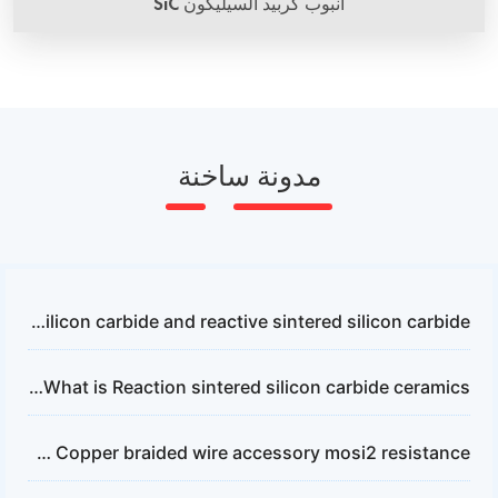
أنبوب كربيد السيليكون SiC
أنبوب حماية من كربيد السيليكون يتمتع بخصائص قوة عالية تُقارن
بالماس، ولديه توصيل حراري ممتاز وانتشار حراري منخفض
ومقاومة للأحماض. يُستخدم لحماية أجهزة الاستشعار لدرجات
الحرارة من التلف في البيئات القاسية، خاصة عند درجات حرارة
عالية وفي الجوانب القاذرة.
مدونة ساخنة
The application of non-pressure sintered silicon carbide and reactive sintered silicon carbide
What is Reaction sintered silicon carbide ceramics？
What is Copper braided wire accessory mosi2 resistance