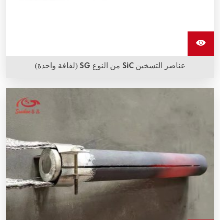
عناصر التسخين SiC من النوع SG (لفافة واحدة)
أنواع قضبان السيليكون كاربيد SG وSGR هي أعلى أداء منتجات
سيليكون كاربيد (SiC) للتسخين من Sunshine، مصممة لتجاوز
متطلبات عمليات الحرارة العالية الأكثر تطلبًا في الوقت الحالي.