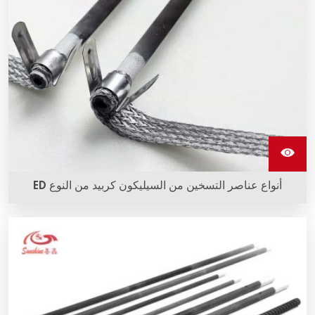
أنواع عناصر التسخين من السيليكون كربيد من النوع ED