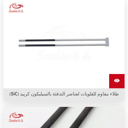
طلاء مقاوم للقلويات لعناصر التدفئة بالسيليكون كربيد (SiC)
طلاء مقاوم للقلويات لعناصر التدفئة بالسيليكون كربيد (SiC) يمكن
أن يقاوم تآكل القلويات. يُعرف الطلاء بالـ D وسيحمي جسم عنصر
التدفئة ويطيل عمر الخدمة.