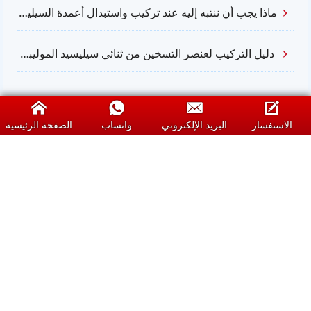
ماذا يجب أن ننتبه إليه عند تركيب واستبدال أعمدة السيليكون كربيد؟
دليل التركيب لعنصر التسخين من ثنائي سيليسيد الموليبدينوم (MOSI2)
الاستفسار
البريد الإلكتروني
واتساب
الصفحة الرئيسية
سانشاين هي مورد محترف لعناصر التسخين من
السيليكون كربيد (SiC)، وعناصر التسخين من ثنائي